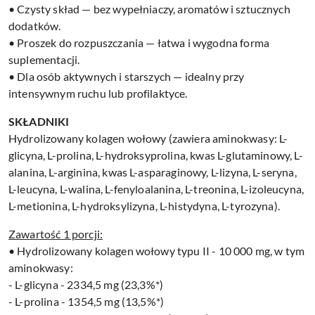
• Czysty skład — bez wypełniaczy, aromatów i sztucznych
dodatków.
• Proszek do rozpuszczania — łatwa i wygodna forma
suplementacji.
• Dla osób aktywnych i starszych — idealny przy
intensywnym ruchu lub profilaktyce.
SKŁADNIKI
Hydrolizowany kolagen wołowy (zawiera aminokwasy: L-
glicyna, L-prolina, L-hydroksyprolina, kwas L-glutaminowy, L-
alanina, L-arginina, kwas L-asparaginowy, L-lizyna, L-seryna,
L-leucyna, L-walina, L-fenyloalanina, L-treonina, L-izoleucyna,
L-metionina, L-hydroksylizyna, L-histydyna, L-tyrozyna).
Zawartość 1 porcji:
• Hydrolizowany kolagen wołowy typu II - 10 000 mg, w tym
aminokwasy:
- L-glicyna - 2334,5 mg (23,3%*)
- L-prolina - 1354,5 mg (13,5%*)