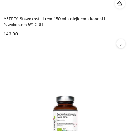
ASEPTA Stawokost - krem 150 ml z olejkiem z konopi i
żywokostem 5% CBD
142.00
Cena: