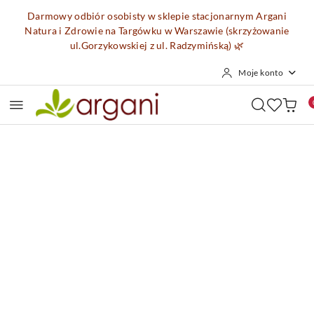
Przejdź do treści głównej
Przejdź do wyszukiwarki
Przejdź do moje konto
Przejdź do menu głównego
Przejdź do opisu produktu
Przejdź do stopki
Darmowy odbiór osobisty w sklepie stacjonarnym Argani
Natura i Zdrowie na Targówku w Warszawie (skrzyżowanie
ul.Gorzykowskiej z ul. Radzymińską)
🌿
Moje konto