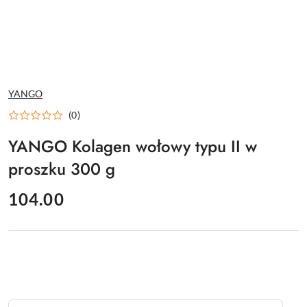
NAZWA
YANGO
PRODUCENTA:
(0)
YANGO Kolagen wołowy typu II w
proszku 300 g
cena:
104.00
Ilość