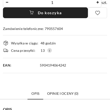
szt.
Do koszyka
Zamówienie telefoniczne: 790557604
Dostępność
Wysyłka w ciągu:
48 godzin
i
dostawa
Cena przesyłki:
13
EAN:
5904194064242
OPIS
OPINIE I OCENY (0)
OPIS