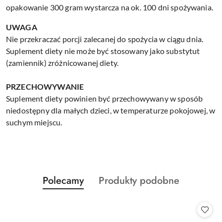
opakowanie 300 gram wystarcza na ok. 100 dni spożywania.
UWAGA
Nie przekraczać porcji zalecanej do spożycia w ciągu dnia.
Suplement diety nie może być stosowany jako substytut
(zamiennik) zróżnicowanej diety.
PRZECHOWYWANIE
Suplement diety powinien być przechowywany w sposób
niedostępny dla małych dzieci, w temperaturze pokojowej, w
suchym miejscu.
Produkty
Produkty
Polecamy
Produkty podobne
Pomiń karuzelę produktów
o
o
statusie:
statusie: