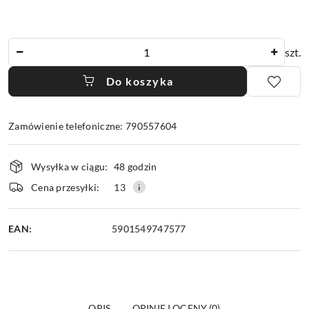
Ilość
szt.
Do koszyka
Zamówienie telefoniczne: 790557604
Dostępność
Wysyłka w ciągu:
48 godzin
i
dostawa
Cena przesyłki:
13
EAN:
5901549747577
OPIS
OPINIE I OCENY (0)