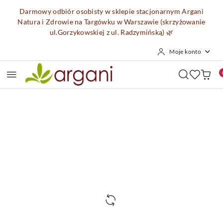
Przejdź do treści głównej
Przejdź do wyszukiwarki
Przejdź do moje konto
Przejdź do menu głównego
Przejdź do opisu produktu
Przejdź do stopki
Darmowy odbiór osobisty w sklepie stacjonarnym Argani
Natura i Zdrowie na Targówku w Warszawie (skrzyżowanie
ul.Gorzykowskiej z ul. Radzymińską)
🌿
Moje konto