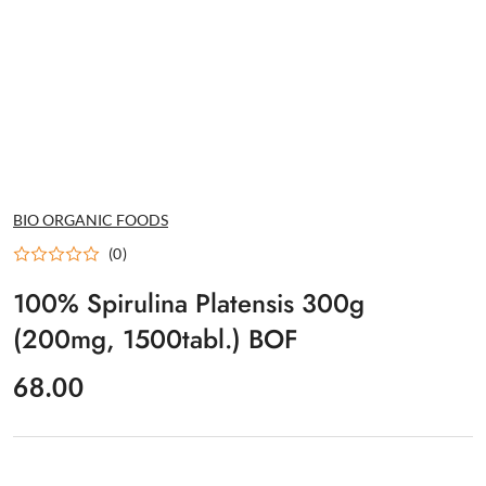
NAZWA
BIO ORGANIC FOODS
PRODUCENTA:
(0)
100% Spirulina Platensis 300g
(200mg, 1500tabl.) BOF
cena:
68.00