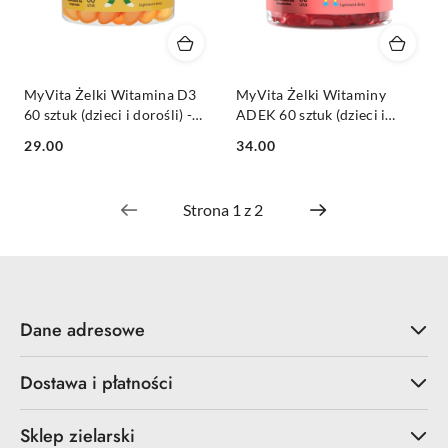
MyVita Żelki Witamina D3
MyVita Żelki Witaminy
60 sztuk (dzieci i dorośli) -
ADEK 60 sztuk (dzieci i
naturalne żelki z pektyny
dorośli) - naturalne żelki z
Cena:
Cena:
29.00
34.00
cytrusowej
pektyny cytrusowej
Dane adresowe
Dostawa i płatności
Sklep zielarski