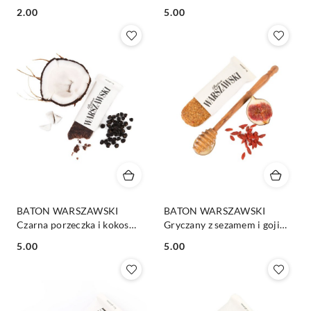
BIO 30g
Cena:
Cena:
2.00
5.00
BATON WARSZAWSKI
BATON WARSZAWSKI
Czarna porzeczka i kokos
Gryczany z sezamem i goji
50g
50g
Cena:
Cena:
5.00
5.00