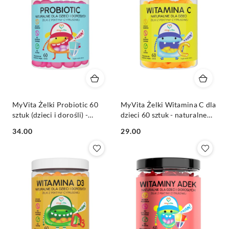
MyVita Żelki Probiotic 60
MyVita Żelki Witamina C dla
sztuk (dzieci i dorośli) -
dzieci 60 sztuk - naturalne
naturalne żelki z pektyny
żelki z pektyny cytrusowej
Cena:
Cena:
34.00
29.00
cytrusowej