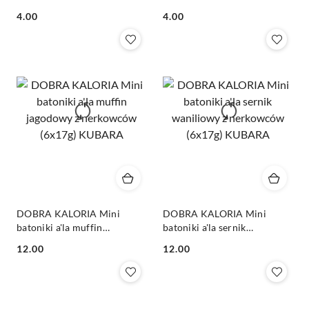
waniliowy 35g KUBARA
malinowa 35g KUBARA
Cena:
Cena:
4.00
4.00
DOBRA KALORIA Mini
DOBRA KALORIA Mini
batoniki a'la muffin
batoniki a'la sernik
jagodowy z nerkowców
waniliowy z nerkowców
Cena:
Cena:
12.00
12.00
(6x17g) KUBARA
(6x17g) KUBARA