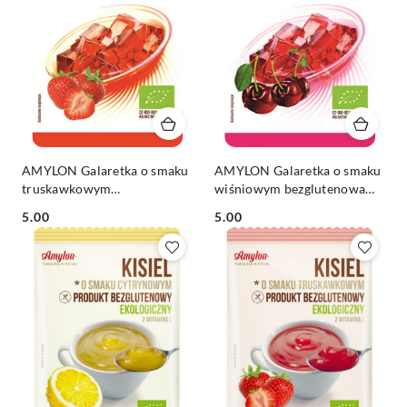
AMYLON Galaretka o smaku
AMYLON Galaretka o smaku
truskawkowym
wiśniowym bezglutenowa
bezglutenowa BIO 40g
BIO 40g
Cena:
Cena:
5.00
5.00