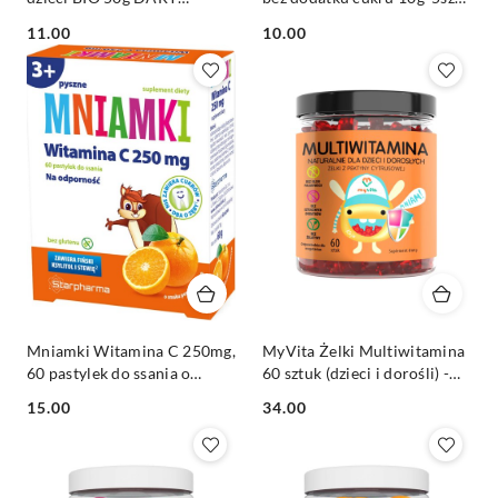
NATURY
AKA
Cena:
Cena:
11.00
10.00
Mniamki Witamina C 250mg,
MyVita Żelki Multiwitamina
60 pastylek do ssania o
60 sztuk (dzieci i dorośli) -
smaku pomarańczowym
naturalne żelki z pektyny
Cena:
Cena:
15.00
34.00
STARPHARMA
cytrusowej