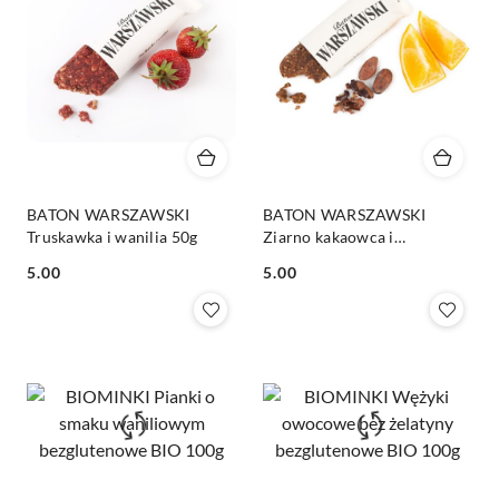
BATON WARSZAWSKI
BATON WARSZAWSKI
Truskawka i wanilia 50g
Ziarno kakaowca i
pomarańcza 50g
Cena:
Cena:
5.00
5.00