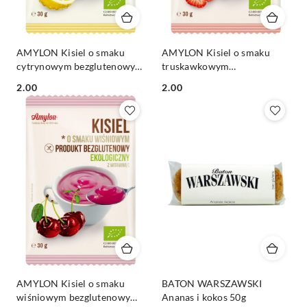
AMYLON Kisiel o smaku
AMYLON Kisiel o smaku
cytrynowym bezglutenowy
truskawkowym
BIO 30g
bezglutenowy BIO 30g
Cena:
Cena:
2.00
2.00
AMYLON Kisiel o smaku
BATON WARSZAWSKI
wiśniowym bezglutenowy
Ananas i kokos 50g