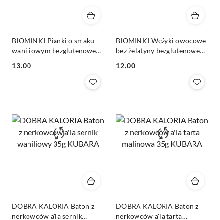
BIOMINKI Pianki o smaku
BIOMINKI Wężyki owocowe
waniliowym bezglutenowe
bez żelatyny bezglutenowe
BIO 100g
BIO 100g
Cena:
Cena:
13.00
12.00
DOBRA KALORIA Baton z
DOBRA KALORIA Baton z
nerkowców a'la sernik
nerkowców a'la tarta