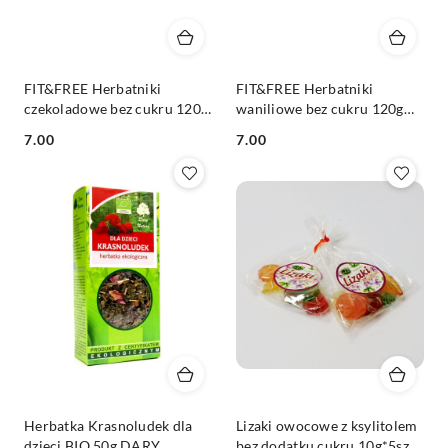
FIT&FREE Herbatniki
FIT&FREE Herbatniki
czekoladowe bez cukru 120g
waniliowe bez cukru 120g
CUKRY NYSKIE
CUKRY NYSKIE
Cena:
Cena:
7.00
7.00
Herbatka Krasnoludek dla
Lizaki owocowe z ksylitolem
dzieci BIO 50g DARY
bez dodatku cukru 10g*5szt