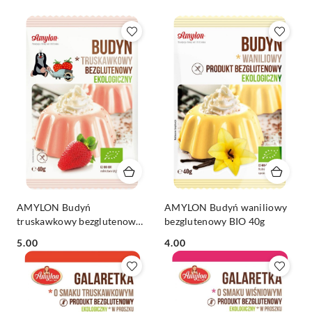
Z).
AMYLON Budyń
AMYLON Budyń waniliowy
truskawkowy bezglutenowy
bezglutenowy BIO 40g
BIO 40g
Cena:
Cena:
5.00
4.00