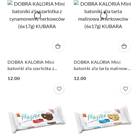
DOBRA KALORIA Mini
DOBRA KALORIA Mini
batoniki a'la szarlotka z
batoniki a'la tarta malinowa
cynamonem z nerkowców
z nerkowców (6x17g)
Cena:
Cena:
12.00
12.00
(6x17g) KUBARA
KUBARA