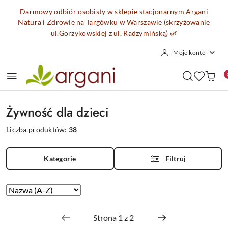
Przejdź do treści głównej
Przejdź do wyszukiwarki
Przejdź do moje konto
Przejdź do menu głównego
Przejdź do stopki
Darmowy odbiór osobisty w sklepie stacjonarnym Argani
Natura i Zdrowie na Targówku w Warszawie (skrzyżowanie
ul.Gorzykowskiej z ul. Radzymińską)
🌿
Moje konto
Żywność dla dzieci
Liczba produktów:
38
Kategorie
Filtruj
Zastosowano
Sortuj
według
sortowanie:
Nazwa
(A-