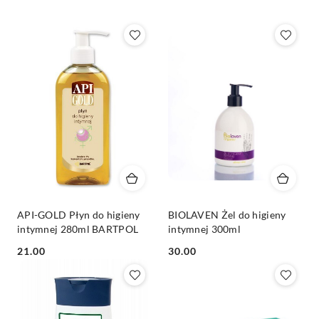
Nazwa
(A-
Z).
API-GOLD Płyn do higieny
BIOLAVEN Żel do higieny
intymnej 280ml BARTPOL
intymnej 300ml
Cena:
Cena:
21.00
30.00