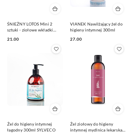
ŚNIEŻNY LOTOS Mini 2
VIANEK Nawilżający żel do
sztuki - ziołowe wkładki
higieny intymnej 300ml
higieniczne o działaniu
Cena:
Cena:
21.00
27.00
antybakteryjnym
Żel do higieny intymnej
Żel ziołowy do higieny
łagodny 300ml SYLVECO
intymnej mydlnica lekarska