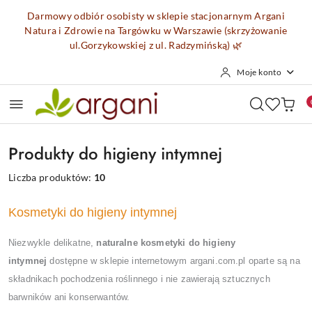
Przejdź do treści głównej
Przejdź do wyszukiwarki
Przejdź do moje konto
Przejdź do menu głównego
Przejdź do stopki
Darmowy odbiór osobisty w sklepie stacjonarnym Argani
Natura i Zdrowie na Targówku w Warszawie (skrzyżowanie
ul.Gorzykowskiej z ul. Radzymińską)
🌿
Moje konto
Produkty do higieny intymnej
Liczba produktów:
10
Kosmetyki do higieny intymnej
Niezwykle delikatne,
naturalne kosmetyki do higieny
intymnej
dostępne w sklepie internetowym argani.com.pl oparte są na
składnikach pochodzenia roślinnego i nie zawierają sztucznych
barwników ani konserwantów.