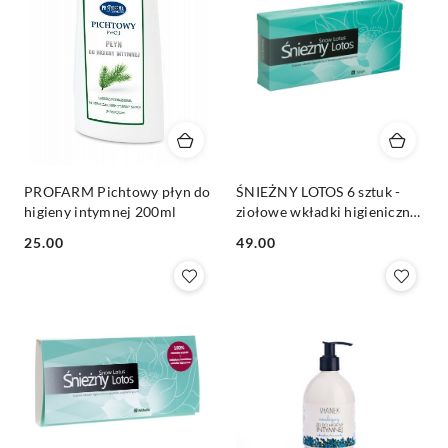
PROFARM Pichtowy płyn do
ŚNIEŻNY LOTOS 6 sztuk -
higieny intymnej 200ml
ziołowe wkładki higieniczne
o działaniu antybakteryjnym
Cena:
Cena:
25.00
49.00