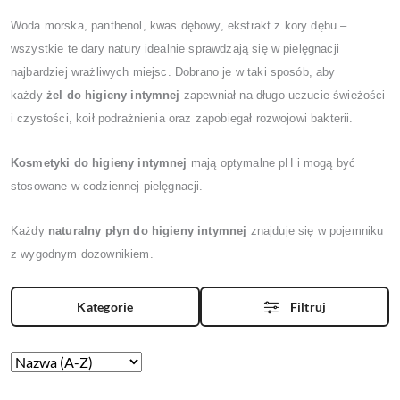
Woda morska, panthenol, kwas dębowy, ekstrakt z kory dębu –
wszystkie te dary natury idealnie sprawdzają się w pielęgnacji
najbardziej wrażliwych miejsc. Dobrano je w taki sposób, aby
każdy
żel do higieny intymnej
zapewniał na długo uczucie świeżości
i czystości, koił podrażnienia oraz zapobiegał rozwojowi bakterii.
Kosmetyki do higieny intymnej
mają optymalne pH i mogą być
stosowane w codziennej pielęgnacji.
Każdy
naturalny płyn do higieny intymnej
znajduje się w pojemniku
z wygodnym dozownikiem.
Kategorie
Filtruj
Zastosowano
Sortuj
według
sortowanie: