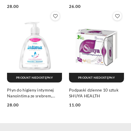
200ml FITOMED
Cena:
Cena:
28.00
26.00
PRODUKT NIEDOSTĘPNY
PRODUKT NIEDOSTĘPNY
Płyn do higieny intymnej
Podpaski dzienne 10 sztuk
Nanointima ze srebrem,
SHUYA HEALTH
miedzią i kolagenem 300ml
Cena:
Cena:
28.00
11.00
VINSVIN