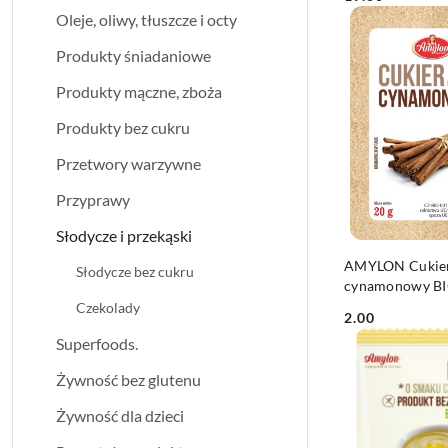
Cena:
Oleje, oliwy, tłuszcze i octy
Produkty śniadaniowe
Produkty mączne, zboża
Produkty bez cukru
Przetwory warzywne
Przyprawy
Słodycze i przekąski
DO KO
AMYLON Cukie
Słodycze bez cukru
cynamonowy BI
Czekolady
2.00
Cena:
Superfoods.
Żywność bez glutenu
Żywność dla dzieci