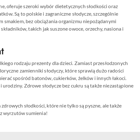
e, oferuje szeroki wybór dietetycznych słodkości oraz
ów. Są to polskie i zagraniczne słodycze, szczególnie
odkim smakiem, bez obciążania organizmu niepożądanymi
składników, takich jak suszone owoce, orzechy, nasiona i
t
elkiego rodzaju prezenty dla dzieci. Zamiast przesłodzonych
oryczne zamienniki słodyczy, które sprawią dużo radości
erać spośród batonów, cukierków, żelków i innych łakoci.
i urodziny. Zdrowe słodycze bez cukru są także niezastąpione
rowych słodkości, które nie tylko są pyszne, ale także
ez wyrzutów sumienia!