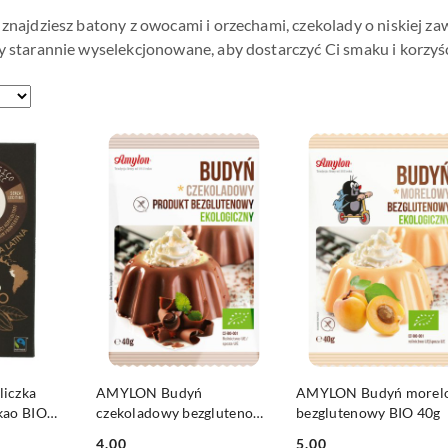
 znajdziesz batony z owocami i orzechami, czekolady o niskiej za
y starannie wyselekcjonowane, aby dostarczyć Ci smaku i korzyśc
SZYKA
DO KOSZYKA
DO KOSZYKA
iczka
AMYLON Budyń
AMYLON Budyń morel
kao BIO
czekoladowy bezglutenowy
bezglutenowy BIO 40g
BIO 40g
4.00
5.00