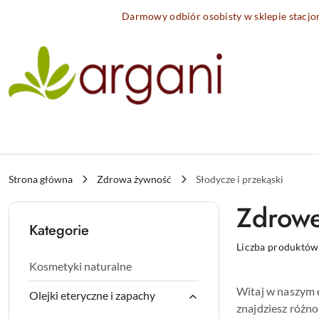
Przejdź do treści głównej
Przejdź do wyszukiwarki
Przejdź do moje konto
Przejdź do menu głównego
Przejdź do stopki
Darmowy odbiór osobisty w sklepie stacj
Strona główna
Zdrowa żywność
Słodycze i przekąski
Zdrowe
Kategorie
Liczba produktów
Kosmetyki naturalne
Witaj w naszym d
Olejki eteryczne i zapachy
znajdziesz różno