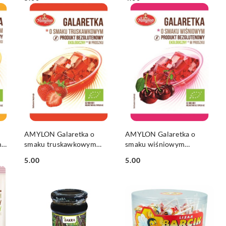
Cena:
Cena:
DO KOSZYKA
DO KOSZYKA
AMYLON Galaretka o
AMYLON Galaretka o
m
smaku truskawkowym
smaku wiśniowym
bezglutenowa BIO 40g
bezglutenowa BIO 40g
5.00
5.00
Cena:
Cena: