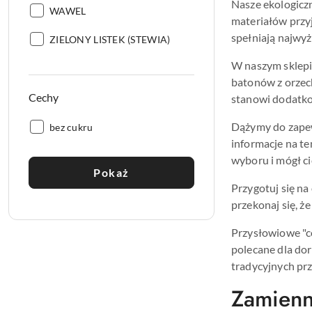
Nasze ekologicz
Producent:
WAWEL
materiałów przy
spełniają najwyż
Producent:
ZIELONY LISTEK (STEWIA)
W naszym sklepie
batonów z orzech
Cechy
stanowi dodatko
Dążymy do zapew
Cechy:
bez cukru
informacje na t
wyboru i mógł c
Pokaż
Przygotuj się na
przekonaj się, 
Przysłowiowe "c
polecane dla dor
tradycyjnych prz
Zamienn