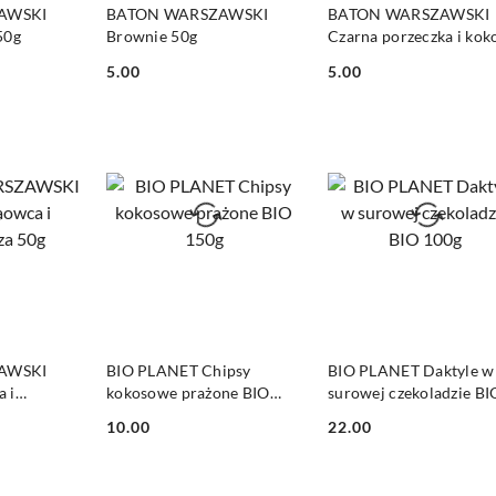
SZYKA
DO KOSZYKA
DO KOSZYKA
AWSKI
BATON WARSZAWSKI
BATON WARSZAWSKI
50g
Brownie 50g
Czarna porzeczka i kok
50g
5.00
5.00
Cena:
Cena:
SZYKA
DO KOSZYKA
DO KOSZYKA
AWSKI
BIO PLANET Chipsy
BIO PLANET Daktyle w
 i
kokosowe prażone BIO
surowej czekoladzie BI
g
150g
100g
10.00
22.00
Cena:
Cena: