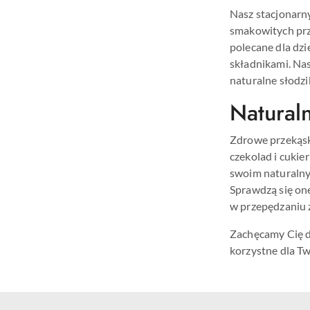
Nasz stacjonarny
smakowitych przy
polecane dla dzi
składnikami. Nas
naturalne słodzi
Naturaln
Zdrowe przekąski
czekolad i cuki
swoim naturalny
Sprawdzą się one
w przepędzaniu 
Zachęcamy Cię do
korzystne dla Tw