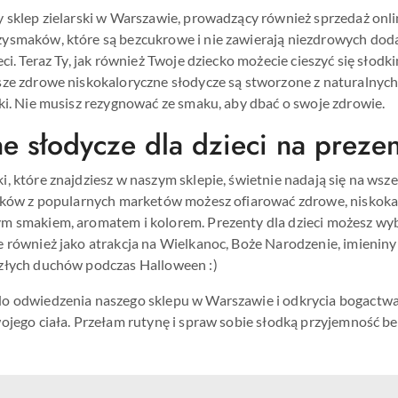
 sklep zielarski w Warszawie, prowadzący również sprzedaż onlin
smaków, które są bezcukrowe i nie zawierają niezdrowych dodatk
eci. Teraz Ty, jak również Twoje dziecko możecie cieszyć się sł
ze zdrowe niskokaloryczne słodycze są stworzone z naturalnych 
ki. Nie musisz rezygnować ze smaku, aby dbać o swoje zdrowie.
e słodycze dla dzieci na prezen
, które znajdziesz w naszym sklepie, świetnie nadają się na wsz
erków z popularnych marketów możesz ofiarować zdrowe, niskokal
m smakiem, aromatem i kolorem. Prezenty dla dzieci możesz wybi
 również jako atrakcja na Wielkanoc, Boże Narodzenie, imieniny 
złych duchów podczas Halloween :)
 odwiedzenia naszego sklepu w Warszawie i odkrycia bogactwa zd
ojego ciała. Przełam rutynę i spraw sobie słodką przyjemność b