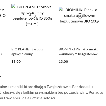
DO KOSZYKA
DO KOSZYKA
BIO PLANET Syrop z
BIOMINKI Pianki o smaku
IO
agawy ciemny
waniliowym bezglutenowe
bezglutenowy BIO 350g
BIO 100g
18.00
13.00
(250ml)
Cena:
Cena:
alne składniki, które dbają o Twoje zdrowie. Bez dodatku
i cieszyć się słodkim przysmakiem bez poczucia winy. Ponadto
 trawieniu i daje uczucie sytości.