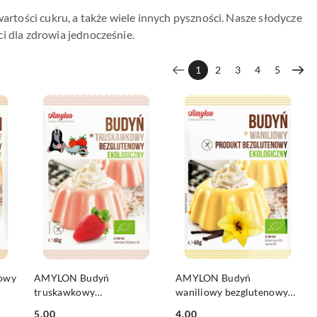
wartości cukru, a także wiele innych pyszności. Nasze słodycze
i dla zdrowia jednocześnie.
1
2
3
4
5
DO KOSZYKA
DO KOSZYKA
owy
AMYLON Budyń
AMYLON Budyń
truskawkowy
waniliowy bezglutenowy
bezglutenowy BIO 40g
BIO 40g
5.00
4.00