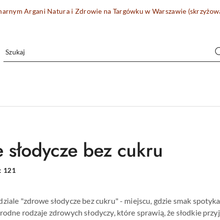
onarnym Argani Natura i Zdrowie na Targówku w Warszawie (skrzyżo
 słodycze bez cukru
:
121
ziale "zdrowe słodycze bez cukru" - miejscu, gdzie smak spotyk
rodne rodzaje zdrowych słodyczy, które sprawią, że słodkie przy