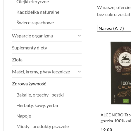
Olejki eteryczne
W naszej ofercie
Kadzidełka naturalne
bez cukru został
Świece zapachowe
Zastosowano
Sortuj
według
sortowanie:
Wsparcie organizmu
Nazwa
Suplementy diety
(A-
Z).
Zioła
Maści, kremy, płyny lecznicze
Zdrowa żywność
Bakalie, orzechy i pestki
Herbaty, kawy, yerba
DO KO
ALCE NERO Tabl
Napoje
gorzka 100% ka
Miody i produkty pszczele
50g
19.00