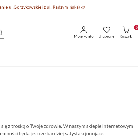
wanie
ul.Gorzykowskiej z ul. Radzymińską)
🌿
0
Moje konto
Ulubione
Koszyk
a się z troską o Twoje zdrowie. W naszym sklepie internetowym
jemności będą jeszcze bardziej satysfakcjonujące.