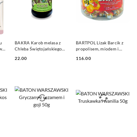
DO KOSZYKA
DO KOSZYKA
u
BAKRA Karob melasa z
BARTPOL Lizak Barcik z
wy
Chleba Świętojańskiego
propolisem, miodem i
370g (słoik)
witaminą C o smaku
22.00
116.00
malinowym 60szt. TUBA
Cena:
Cena: