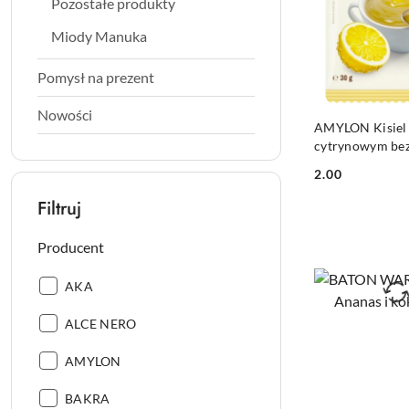
Pozostałe produkty
Miody Manuka
Pomysł na prezent
Nowości
DO KO
AMYLON Kisiel
cytrynowym be
BIO 30g
2.00
Cena:
Filtruj
Producent
Producent:
AKA
Producent:
ALCE NERO
Producent:
AMYLON
Producent:
BAKRA