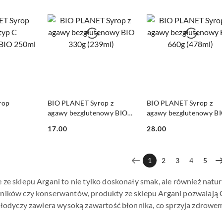
SZYKA
DO KOSZYKA
DO KOSZYKA
rop
BIO PLANET Syrop z
BIO PLANET Syrop z
agawy bezglutenowy BIO
agawy bezglutenowy B
IO 250ml
330g (239ml)
660g (478ml)
17.00
28.00
Cena:
Cena:
1
2
3
4
5
ze sklepu Argani to nie tylko doskonały smak, ale również natur
ników czy konserwantów, produkty ze sklepu Argani pozwalają C
słodyczy zawiera wysoką zawartość błonnika, co sprzyja zdrowemu