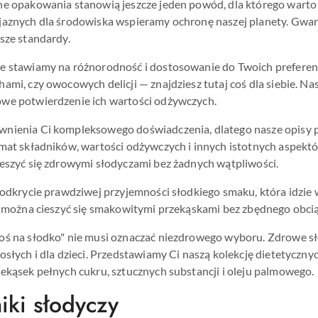
ne opakowania stanowią jeszcze jeden powód, dla którego warto 
jaznych dla środowiska wspieramy ochronę naszej planety. Gwar
sze standardy.
 stawiamy na różnorodność i dostosowanie do Twoich preferencji
ami, czy owocowych delicji — znajdziesz tutaj coś dla siebie. 
we potwierdzenie ich wartości odżywczych.
nienia Ci kompleksowego doświadczenia, dlatego nasze opisy p
emat składników, wartości odżywczych i innych istotnych aspekt
ieszyć się zdrowymi słodyczami bez żadnych wątpliwości.
 odkrycie prawdziwej przyjemności słodkiego smaku, która idzie 
że można cieszyć się smakowitymi przekąskami bez zbędnego obci
oś na słodko" nie musi oznaczać niezdrowego wyboru. Zdrowe sł
osłych i dla dzieci. Przedstawiamy Ci naszą kolekcję dietetyczny
ekąsek pełnych cukru, sztucznych substancji i oleju palmowego.
iki słodyczy