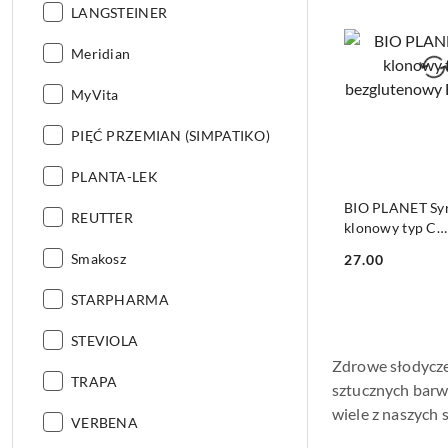
Producent:
LANGSTEINER
Producent:
Meridian
Producent:
MyVita
Producent:
PIĘĆ PRZEMIAN (SIMPATIKO)
Producent:
PLANTA-LEK
DO KO
BIO PLANET Sy
Producent:
REUTTER
klonowy typ C
bezglutenowy B
Producent:
Smakosz
27.00
Cena:
Producent:
STARPHARMA
Producent:
STEVIOLA
Zdrowe słodycze 
Producent:
TRAPA
sztucznych barw
wiele z naszych 
Producent:
VERBENA