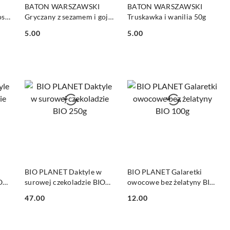
DO KOSZYKA
DO KOSZYKA
BATON WARSZAWSKI
BATON WARSZAWSKI
os
Gryczany z sezamem i goji
Truskawka i wanilia 50g
50g
5.00
5.00
Cena:
Cena:
DO KOSZYKA
DO KOSZYKA
BIO PLANET Daktyle w
BIO PLANET Galaretki
O
surowej czekoladzie BIO
owocowe bez żelatyny BIO
250g
100g
47.00
12.00
Cena:
Cena: