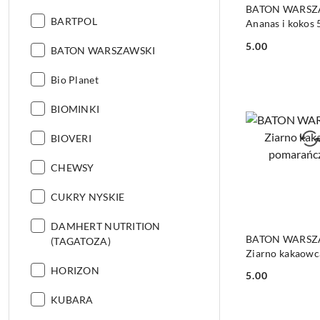
DO KO
BATON WARSZ
Producent:
BARTPOL
Ananas i kokos 
5.00
Producent:
BATON WARSZAWSKI
Cena:
Producent:
Bio Planet
Producent:
BIOMINKI
Producent:
BIOVERI
Producent:
CHEWSY
Producent:
CUKRY NYSKIE
Producent:
DAMHERT NUTRITION
DO KO
BATON WARSZ
(TAGATOZA)
Ziarno kakaowca
pomarańcza 50
Producent:
HORIZON
5.00
Cena:
Producent:
KUBARA