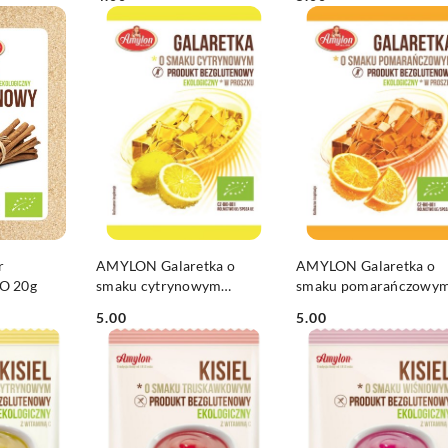
Cena:
Cena:
SZYKA
DO KOSZYKA
DO KOSZYKA
r
AMYLON Galaretka o
AMYLON Galaretka o
O 20g
smaku cytrynowym
smaku pomarańczowy
bezglutenowa BIO 40g
bezglutenowa BIO 40g
5.00
5.00
Cena:
Cena: