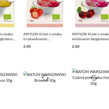
SZYKA
DO KOSZYKA
DO KOSZYKA
 o smaku
AMYLON Kisiel o smaku
AMYLON Kisiel o smak
zglutenowy
truskawkowym
wiśniowym bezgluteno
bezglutenowy BIO 30g
BIO 30g
2.00
2.00
Cena:
Cena: