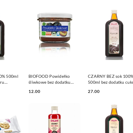
SZYKA
DO KOSZYKA
DO KOSZYKA
0% 500ml
BIOFOOD Powidełko
CZARNY BEZ sok 100
kru
śliwkowe bez dodatku
500ml bez dodatku cuk
cukru BIO 180g
POLSKA RÓŻA
12.00
27.00
Cena:
Cena: