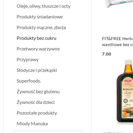
Oleje, oliwy, tłuszcze i octy
Produkty śniadaniowe
Produkty mączne, zboża
DO KO
Produkty bez cukru
FIT&FREE Herba
waniliowe bez 
Przetwory warzywne
CUKRY NYSKIE
7.00
Cena:
Przyprawy
Słodycze i przekąski
Superfoods.
Żywność bez glutenu
Żywność dla dzieci
Pozostałe produkty
Miody Manuka
DO KO