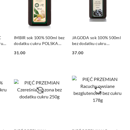
DO KOSZYKA
DO KOSZYKA
C
IMBIR sok 100% 500ml bez
JAGODA sok 100% 500ml
ru
dodatku cukru POLSKA
bez dodatku cukru
RÓŻA
POLSKA RÓŻA
31.00
37.00
Cena:
Cena:
DO KOSZYKA
DO KOSZYKA