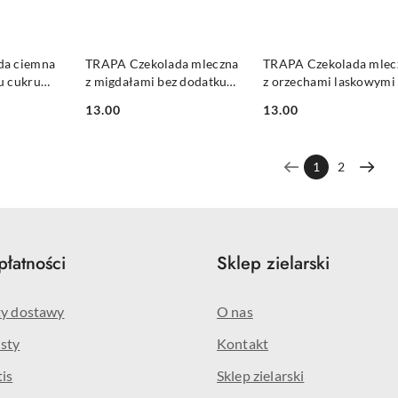
SZYKA
DO KOSZYKA
DO KOSZYKA
da ciemna
TRAPA Czekolada mleczna
TRAPA Czekolada mlec
u cukru
z migdałami bez dodatku
z orzechami laskowymi
0g
cukru bezglutenowa 100g
dodatku cukru
13.00
13.00
bezglutenowa 100g
Cena:
Cena:
1
2
płatności
Sklep zielarski
ty dostawy
O nas
sty
Kontakt
is
Sklep zielarski