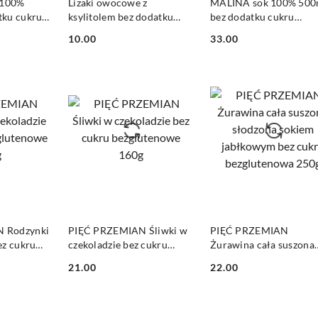
100%
Lizaki owocowe z
MALINA sok 100% 500
tku cukru
ksylitolem bez dodatku
bez dodatku cukru
cukru 10g*5szt AKA
POLSKA RÓŻA
10.00
33.00
Cena:
Cena:
SZYKA
DO KOSZYKA
DO KOSZYKA
 Rodzynki
PIĘĆ PRZEMIAN Śliwki w
PIĘĆ PRZEMIAN
ez cukru
czekoladzie bez cukru
Żurawina cała suszona
40g
bezglutenowe 160g
słodzona sokiem
21.00
22.00
jabłkowym bez cukru
Cena:
Cena:
bezglutenowa 250g