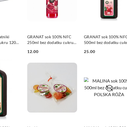
SZYKA
DO KOSZYKA
DO KOSZYKA
tniki
GRANAT sok 100% NFC
GRANAT sok 100% NF
cukru 120g
250ml bez dodatku cukru
500ml bez dodatku cuk
POLSKA RÓŻA
POLSKA RÓŻA
12.00
25.00
Cena:
Cena:
SZYKA
DO KOSZYKA
DO KOSZYKA