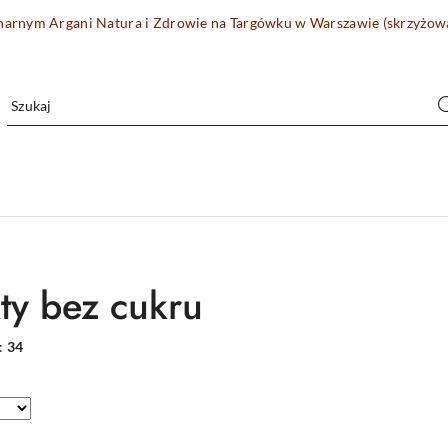
onarnym Argani Natura i Zdrowie na Targówku w Warszawie (skrzyżo
ty bez cukru
:
34