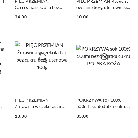
ml
PIĘĆ PRZEMIAN
PIĘĆ PRZEMIAN Racuchy
Czereśnia suszona bez
owsiane bezglutenowe bez
dodatku cukru 250g
cukru 178g
24.00
10.00
Cena:
Cena:
DO KOSZYKA
DO KOSZYKA
PIĘĆ PRZEMIAN
POKRZYWA sok 100%
Żurawina w czekoladzie
500ml bez dodatku cukru
bez cukru bezglutenowa
POLSKA RÓŻA
18.00
35.00
100g
Cena:
Cena: