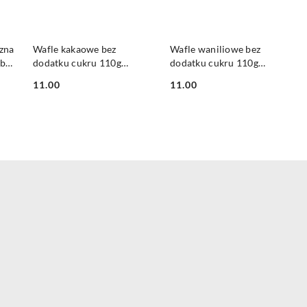
DO KOSZYKA
DO KOSZYKA
zna
Wafle kakaowe bez
Wafle waniliowe bez
 bez
dodatku cukru 110g
dodatku cukru 110g
WAWEL
WAWEL
11.00
11.00
Cena:
Cena: