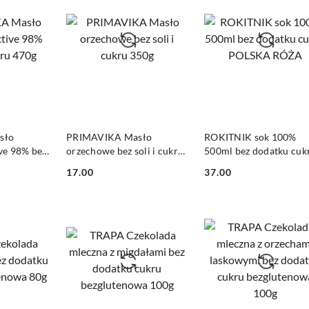
SZYKA
DO KOSZYKA
DO KOSZYKA
sło
PRIMAVIKA Masło
ROKITNIK sok 100%
ve 98% bez
orzechowe bez soli i cukru
500ml bez dodatku cuk
g
350g
POLSKA RÓŻA
17.00
37.00
Cena:
Cena: