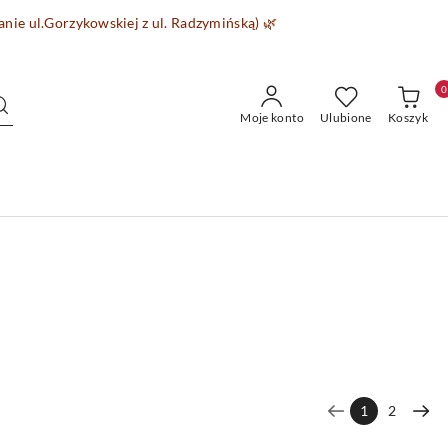
wanie
ul.Gorzykowskiej z ul. Radzymińską)
🌿
0
Moje konto
Ulubione
Koszyk
1
2