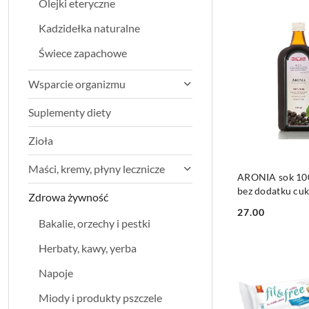
Olejki eteryczne
Nazwa
(A-
Kadzidełka naturalne
Z).
Świece zapachowe
Wsparcie organizmu
Suplementy diety
Zioła
Maści, kremy, płyny lecznicze
DO KO
ARONIA sok 10
bez dodatku cu
Zdrowa żywność
POLSKA RÓŻA
27.00
Cena:
Bakalie, orzechy i pestki
Herbaty, kawy, yerba
Napoje
Miody i produkty pszczele