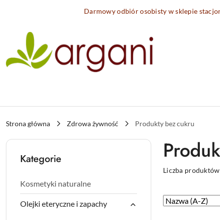
Przejdź do treści głównej
Przejdź do wyszukiwarki
Przejdź do moje konto
Przejdź do menu głównego
Przejdź do stopki
Darmowy odbiór osobisty w sklepie stacj
Strona główna
Zdrowa żywność
Produkty bez cukru
Produk
Kategorie
Liczba produktów
Kosmetyki naturalne
Zastosowano
Sortuj
Olejki eteryczne i zapachy
według
sortowanie: