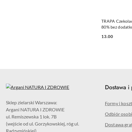
DO KO
TRAPA Czekola
80% bez dodatk
bezglutenowa 8
13.00
Cena:
Dostawa i 
Sklep zielarski Warszawa:
Formy i kosz
Argani NATURA I ZDROWIE
Odbiór osobi
ul. Remiszewska 1 lok. 7B
(wejście od ul. Gorzykowskiej, róg ul.
Dostawa grat
Radzymińskiej)