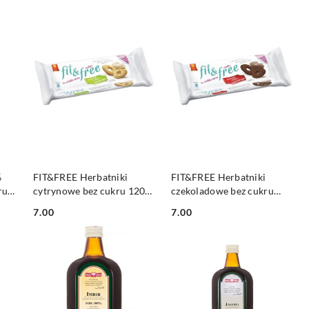
DO KOSZYKA
DO KOSZYKA
%
FIT&FREE Herbatniki
FIT&FREE Herbatniki
ru
cytrynowe bez cukru 120g
czekoladowe bez cukru
CUKRY NYSKIE
120g CUKRY NYSKIE
7.00
7.00
Cena:
Cena: