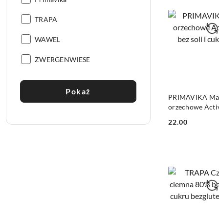
Producent:
TRAPA
Producent:
WAWEL
Producent:
ZWERGENWIESE
Pokaż
DO KO
PRIMAVIKA Ma
orzechowe Acti
soli i cukru 470
22.00
Cena: