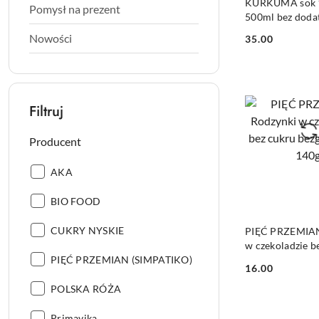
KURKUMA sok 
Pomysł na prezent
500ml bez doda
POLSKA RÓŻA
Nowości
35.00
Cena:
Filtruj
Producent
Producent:
AKA
Producent:
BIO FOOD
DO KO
Producent:
CUKRY NYSKIE
PIĘĆ PRZEMIAN
w czekoladzie b
Producent:
PIĘĆ PRZEMIAN (SIMPATIKO)
bezglutenowe 1
16.00
Cena:
Producent:
POLSKA RÓŻA
Producent:
Primavika