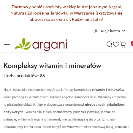
Przejdź do treści głównej
Przejdź do wyszukiwarki
Przejdź do moje konto
Przejdź do menu głównego
Przejdź do stopki
Darmowy odbiór osobisty w sklepie stacjonarnym Argani
Natura i Zdrowie na Targówku w Warszawie (skrzyżowanie
ul.Gorzykowskiej z ul. Radzymińską)
🌿
Moje konto
Kompleksy witamin i minerałów
Liczba produktów:
86
Nasz zielarski sklep internetowy Argani oferuje
kompleksy witamin i minerałów
,
które pomogą Ci w zadbaniu o zdrowie i ogólne samopoczucie. Witaminy i minerały
to niezbędne składniki, które dostarczają organizmowi
niezbędnych składników
odżywczych
. Większość z nich dostarczamy podczas jedzenia, jednak są
sytuacje, w których witaminy i minerały nie wchłaniają się do organizmu lub
dostarczamy ich za mało. Może to być spowodowane nieprawidłową dietą, eliminacją