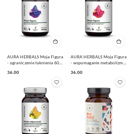
AURA HERBALS Moja Figura
AURA HERBALS Moja Figura
- ograniczenie łaknienia 60
- wspomaganie metabolizmu
veg. kaps.
60 veg. kaps.
Cena:
Cena:
36.00
36.00