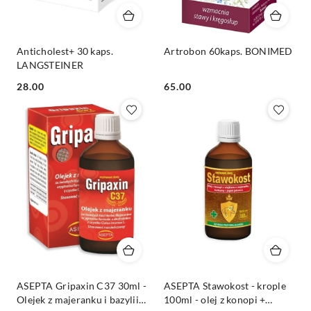
Anticholest+ 30 kaps.
Artrobon 60kaps. BONIMED
LANGSTEINER
Cena:
Cena:
28.00
65.00
ASEPTA Gripaxin C37 30ml -
ASEPTA Stawokost - krople
Olejek z majeranku i bazylii +
100ml - olej z konopi +