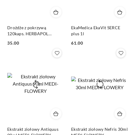
Drożdże z pokrzywą
EkaMedica EkaVit SERCE
120kaps. HERBAPOL
plus 1l
KRAKÓW
Cena:
Cena:
35.00
61.00
Ekstrakt ziołowy Antiquus
Ekstrakt ziołowy Nefris 30ml