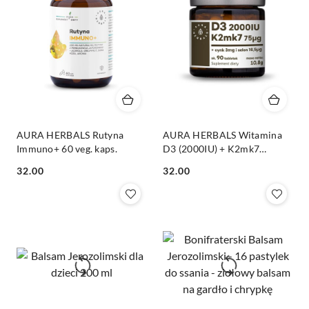
AURA HERBALS Rutyna
AURA HERBALS Witamina
Immuno+ 60 veg. kaps.
D3 (2000IU) + K2mk7
(75mcg) + Cynk + Selen -
Cena:
Cena:
32.00
32.00
tabletki 10,8g (90 tabl.)