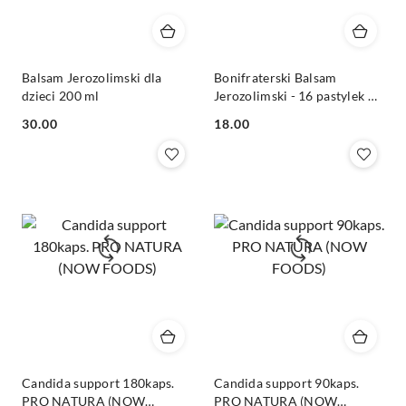
Balsam Jerozolimski dla
Bonifraterski Balsam
dzieci 200 ml
Jerozolimski - 16 pastylek do
ssania - ziołowy balsam na
Cena:
Cena:
30.00
18.00
gardło i chrypkę
Candida support 180kaps.
Candida support 90kaps.
PRO NATURA (NOW
PRO NATURA (NOW