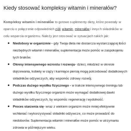
Kiedy stosować kompleksy witamin i minerałów?
Kompleksy witamin i minerałów
to gotowe suplementy diety, które powstały w
oparciu o połączenie odpowiednich
ziół
,
witamin
,
minerałów
i innych składników w
celu wsparcia organizmu. Należy jest stosować w sytuacjach takich jak:
Niedobory w organizmie -
gdy Twoja dieta nie dostarcza wystarczającej ilości
niezbędnych witamin i minerałów, suplementacja może pomóc w zaspokojeniu
tych braków.
Okresy intensywnego wzrostu i rozwoju
- dzieci, młodzież w okresie
dojrzewania, kobiety w ciąży i karmiące piersią mogą potrzebować dodatkowych
składników odżywczych, aby wspomóc zdrowy rozwój.
Podczas dużego wysiłku fizycznego -
w trakcie intensywnego treningu lub
dużego wysiłku fizycznego organizm może wymagać dodatkowej dawki
składników odżywczych, by wspomóc regenerację i wydolność.
Proces starzenia się
- wraz z wiekiem organizm może mniej efektywnie
wchłaniać i wykorzystywać składniki odżywcze, co może prowadzić do
niedoborów. Suplementacja witamin i minerałów może pomóc w utrzymaniu
zdrowia w późniejszym wieku.