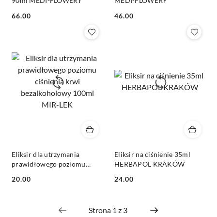
90ml MEDI-FLOWERY
MEDI-FLOWERY
Cena:
Cena:
66.00
46.00
Eliksir dla utrzymania
Eliksir na ciśnienie 35ml
prawidłowego poziomu
HERBAPOL KRAKÓW
ciśnienia krwi
Cena:
Cena:
20.00
24.00
bezalkoholowy 100ml MIR-
LEK