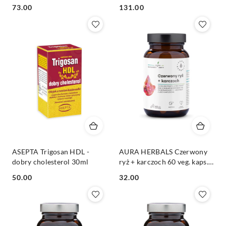
ekstr. z czystka
olejek z majeranku, kurkumy,
Cena:
Cena:
73.00
131.00
jagód jałowca
ASEPTA Trigosan HDL -
AURA HERBALS Czerwony
dobry cholesterol 30ml
ryż + karczoch 60 veg. kaps.
(2,8mg monakoliny)
Cena:
Cena:
50.00
32.00