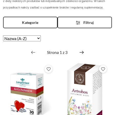
z diety niektórych produktów lub indywidualnych zdolności organizmu. W takich
przypadkach należy zadbać o uzupełnienie braków i regularną suplementację.
Kategorie
Filtruj
Zastosowano
Sortuj
według
sortowanie:
Nazwa
(A-
Z).