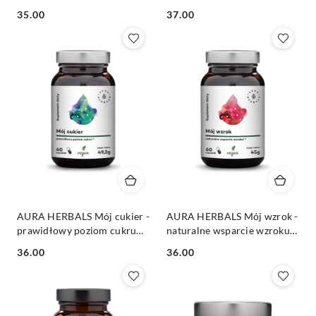
veg. kaps.
poziom 60 veg. kaps.
Cena:
Cena:
35.00
37.00
AURA HERBALS Mój cukier -
AURA HERBALS Mój wzrok -
prawidłowy poziom cukru
naturalne wsparcie wzroku
60 veg. kaps.
60 veg. kaps.
Cena:
Cena:
36.00
36.00