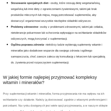
Stosowanie specjalnych diet
– osoby, które stosują dietę wegetariańską,
wegańską lub inne diety z ograniczeniami żywieniowymi, takimi jak brak
produktów mlecznych lub mięsa, mogą potrzebować suplementów, aby
dostarczyć organizmowi wszystkie niezbędne składniki odżywcze.
Problemy zdrowotne
- osoby z problemami zdrowotnymi, takimi jak celiakia,
nietolerancje pokarmowe lub schorzenia wpływające na wchłanianie składników
odżywczych, mogą korzystać z suplementacji.
Ogólna poprawa zdrowia
- niektórzy ludzie wybierają suplementy witamin i
minerałów jako dodatkowe wsparcie dla swojego zdrowia i ogólnego
samopoczucia, choć zawsze zaleca się konsultację z lekarzem lub specjalistą
ds. żywienia przed rozpoczęciem suplementacji.
W jakiej formie najlepiej przyjmować kompleksy
witamin i minerałów?
Przy suplementacji witamin i minerałów, forma przyjmowania nie ma wpływu na ich
wchłanianie czy działanie. Należy ją dostosować zgodnie z własnymi preferencjami i
potrzebami. Na rynku dostępnych jest wiele opcji przyjmowania, a w naszym sklepie