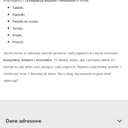
proponujemy Ci
kompleksy witamin i minerałów
w formie:
Tabletki,
Kapsułki,
Pastylki do ssania,
Syropy,
Krople,
Proszki.
Jeżeli chcesz w naturalny sposób wesprzeć swój organizm to zacznij stosować
kompleksy witamin i minerałów
. To idealny wybór, aby zachować pełnię sił i
energii na cały dzień oraz odciążyć swój organizm. Wybierz swój idealny produkt i
zamów już teraz z dostawą do domu. Nie czekaj, daj swojemu organizmowi
odpocząć!
Dane adresowe