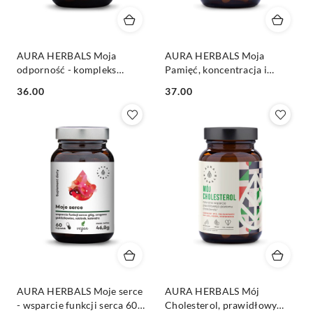
AURA HERBALS Moja
AURA HERBALS Moja
odporność - kompleks
Pamięć, koncentracja i
ziołowy 60 veg. kaps.
skupienie 60 veg. kaps.
Cena:
Cena:
36.00
37.00
AURA HERBALS Moje serce
AURA HERBALS Mój
- wsparcie funkcji serca 60
Cholesterol, prawidłowy