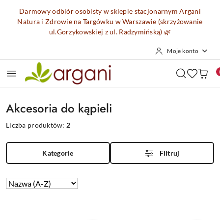
Przejdź do treści głównej
Przejdź do wyszukiwarki
Przejdź do moje konto
Przejdź do menu głównego
Przejdź do stopki
Darmowy odbiór osobisty w sklepie stacjonarnym Argani
Natura i Zdrowie na Targówku w Warszawie (skrzyżowanie
ul.Gorzykowskiej z ul. Radzymińską)
🌿
Moje konto
Akcesoria do kąpieli
Liczba produktów:
2
Kategorie
Filtruj
Zastosowano
Sortuj
według
sortowanie:
Nazwa
(A-