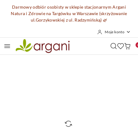
Przejdź do treści głównej
Przejdź do wyszukiwarki
Przejdź do moje konto
Przejdź do menu głównego
Przejdź do opisu produktu
Przejdź do stopki
Darmowy odbiór osobisty w sklepie stacjonarnym Argani
Natura i Zdrowie na Targówku w Warszawie (skrzyżowanie
ul.Gorzykowskiej z ul. Radzymińską)
🌿
Moje konto