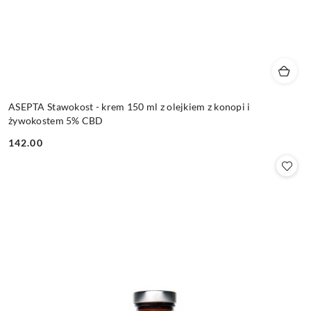
ASEPTA Stawokost - krem 150 ml z olejkiem z konopi i
żywokostem 5% CBD
142.00
Cena: