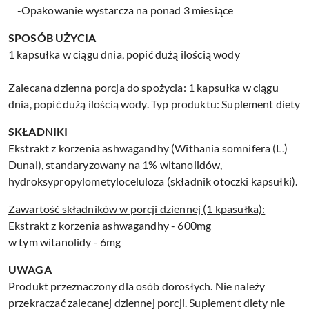
-Opakowanie wystarcza na ponad 3 miesiące
SPOSÓB UŻYCIA
1 kapsułka w ciągu dnia, popić dużą ilością wody
Zalecana dzienna porcja do spożycia: 1 kapsułka w ciągu
dnia, popić dużą ilością wody. Typ produktu: Suplement diety
SKŁADNIKI
Ekstrakt z korzenia ashwagandhy (Withania somnifera (L.)
Dunal), standaryzowany na 1% witanolidów,
hydroksypropylometyloceluloza (składnik otoczki kapsułki).
Zawartość składników w porcji dziennej (1 kpasułka):
Ekstrakt z korzenia ashwagandhy - 600mg
w tym witanolidy - 6mg
UWAGA
Produkt przeznaczony dla osób dorosłych. Nie należy
przekraczać zalecanej dziennej porcji. Suplement diety nie