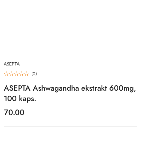
NAZWA
ASEPTA
PRODUCENTA:
(0)
ASEPTA Ashwagandha ekstrakt 600mg,
100 kaps.
cena:
70.00