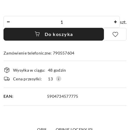
Ilość
szt.
Do koszyka
Zamówienie telefoniczne: 790557604
Dostępność
Wysyłka w ciągu:
48 godzin
i
dostawa
Cena przesyłki:
13
EAN:
5904734577775
OPIS
OPINIE I OCENY (0)