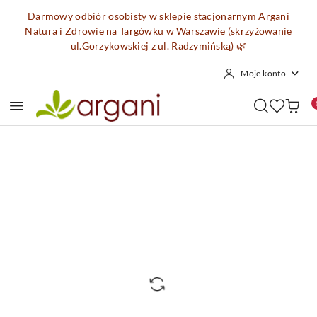
Przejdź do treści głównej
Przejdź do wyszukiwarki
Przejdź do moje konto
Przejdź do menu głównego
Przejdź do opisu produktu
Przejdź do stopki
Darmowy odbiór osobisty w sklepie stacjonarnym Argani
Natura i Zdrowie na Targówku w Warszawie (skrzyżowanie
ul.Gorzykowskiej z ul. Radzymińską)
🌿
Moje konto