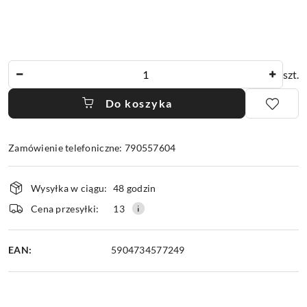
Ilość
szt.
Do koszyka
Zamówienie telefoniczne: 790557604
Dostępność
Wysyłka w ciągu:
48 godzin
i
dostawa
Cena przesyłki:
13
EAN:
5904734577249