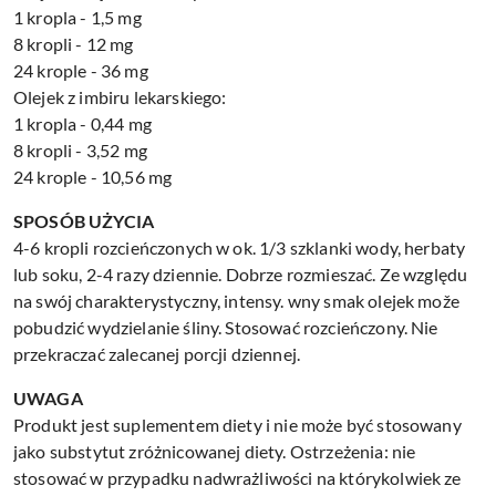
1 kropla - 1,5 mg
8 kropli - 12 mg
24 krople - 36 mg
Olejek z imbiru lekarskiego:
1 kropla - 0,44 mg
8 kropli - 3,52 mg
24 krople - 10,56 mg
SPOSÓB UŻYCIA
4-6 kropli rozcieńczonych w ok. 1/3 szklanki wody, herbaty
lub soku, 2-4 razy dziennie. Dobrze rozmieszać. Ze względu
na swój charakterystyczny, intensy. wny smak olejek može
pobudzić wydzielanie śliny. Stosować rozcieńczony. Nie
przekraczać zalecanej porcji dziennej.
UWAGA
Produkt jest suplementem diety i nie może być stosowany
jako substytut zróżnicowanej diety. Ostrzeżenia: nie
stosować w przypadku nadwrażliwości na którykolwiek ze