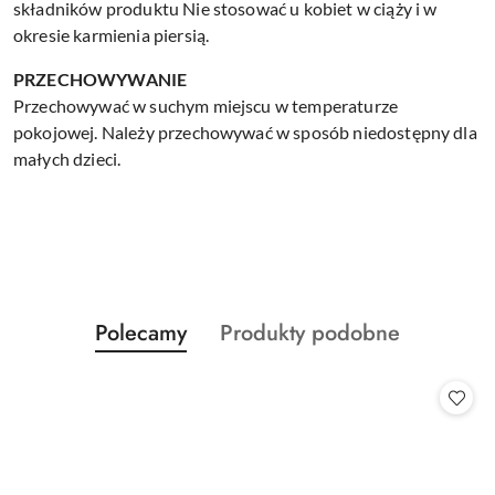
składników produktu Nie stosować u kobiet w ciąży i w
okresie karmienia piersią.
PRZECHOWYWANIE
Przechowywać w suchym miejscu w temperaturze
pokojowej. Należy przechowywać w sposób niedostępny dla
małych dzieci.
Produkty
Produkty
Polecamy
Produkty podobne
Pomiń karuzelę produktów
o
o
statusie:
statusie: