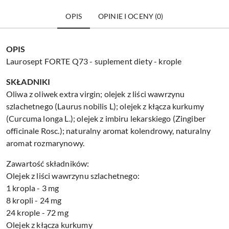
OPIS
OPINIE I OCENY (0)
OPIS
Laurosept FORTE Q73 - suplement diety - krople
SKŁADNIKI
Oliwa z oliwek extra virgin; olejek z liści wawrzynu
szlachetnego (Laurus nobilis L); olejek z kłącza kurkumy
(Curcuma longa L.); olejek z imbiru lekarskiego (Zingiber
officinale Rosc.); naturalny aromat kolendrowy, naturalny
aromat rozmarynowy.
Zawartość składników:
Olejek z liści wawrzynu szlachetnego:
1 kropla - 3 mg
8 kropli - 24 mg
24 krople - 72 mg
Olejek z kłącza kurkumy