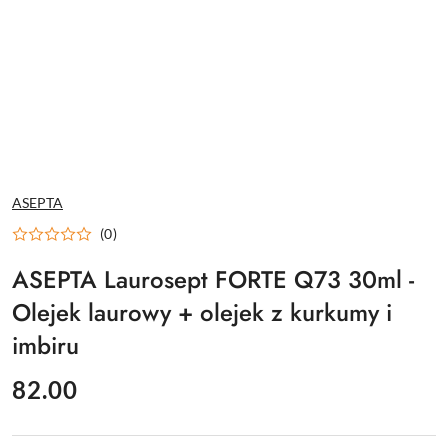
NAZWA
ASEPTA
PRODUCENTA:
(0)
ASEPTA Laurosept FORTE Q73 30ml -
Olejek laurowy + olejek z kurkumy i
imbiru
cena:
82.00