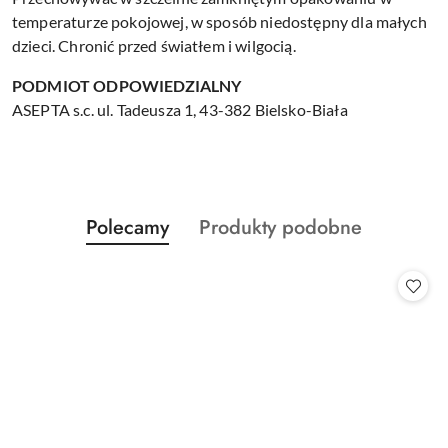
temperaturze pokojowej, w sposób niedostępny dla małych
dzieci. Chronić przed światłem i wilgocią.
PODMIOT ODPOWIEDZIALNY
ASEPTA s.c. ul. Tadeusza 1, 43-382 Bielsko-Biała
Produkty
Produkty
Polecamy
Produkty podobne
Pomiń karuzelę produktów
o
o
statusie:
statusie: