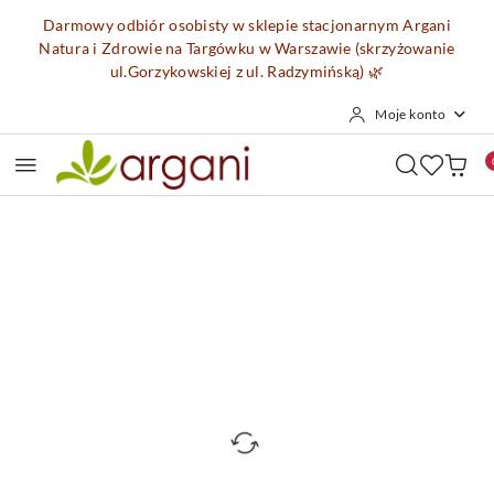
Przejdź do treści głównej
Przejdź do wyszukiwarki
Przejdź do moje konto
Przejdź do menu głównego
Przejdź do opisu produktu
Przejdź do stopki
Darmowy odbiór osobisty w sklepie stacjonarnym Argani
Natura i Zdrowie na Targówku w Warszawie (skrzyżowanie
ul.Gorzykowskiej z ul. Radzymińską)
🌿
Moje konto