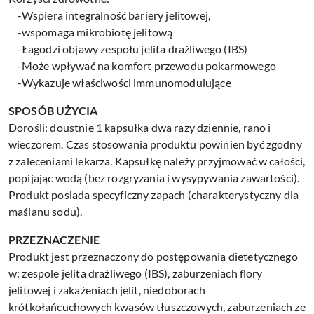
-Wspiera integralność bariery jelitowej,
-wspomaga mikrobiotę jelitową
-Łagodzi objawy zespołu jelita drażliwego (IBS)
-Może wpływać na komfort przewodu pokarmowego
-Wykazuje właściwości immunomodulujące
SPOSÓB UŻYCIA
Dorośli: doustnie 1 kapsułka dwa razy dziennie, rano i
wieczorem. Czas stosowania produktu powinien być zgodny
z zaleceniami lekarza. Kapsułkę należy przyjmować w całości,
popijając wodą (bez rozgryzania i wysypywania zawartości).
Produkt posiada specyficzny zapach (charakterystyczny dla
maślanu sodu).
PRZEZNACZENIE
Produkt jest przeznaczony do postępowania dietetycznego
w: zespole jelita drażliwego (IBS), zaburzeniach flory
jelitowej i zakażeniach jelit, niedoborach
krótkołańcuchowych kwasów tłuszczowych, zaburzeniach ze