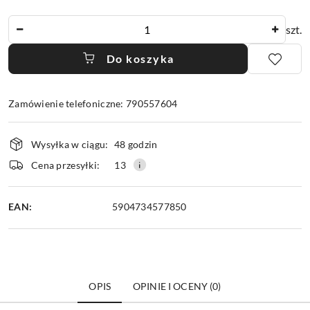
Ilość
szt.
Do koszyka
Zamówienie telefoniczne: 790557604
Dostępność
Wysyłka w ciągu:
48 godzin
i
dostawa
Cena przesyłki:
13
EAN:
5904734577850
OPIS
OPINIE I OCENY (0)