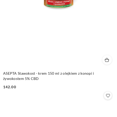
ASEPTA Stawokost - krem 150 ml z olejkiem z konopi i
żywokostem 5% CBD
142.00
Cena: