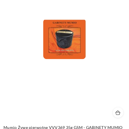
Mumio Żywe pierwotne VVV369 35g GSM - GABINETY MUMIO