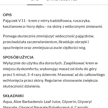
OPIS
Pajączek V11 - krem z mirry kadzidłowca, ruszczyka,
kasztanowca i kory dębu - na skórę z widocznymi zmianami.
Pomaga skutecznie zmniejszyć widoczność pajączków,
przeciwdziała zaczerwienieniom, likwiduje obrzęki i
opuchnięcie oraz zmniejsza uczucie ciężkości nóg.
SPOSÓB UŻYCIA
Wyłącznie do użytku dla dorosłych. Zaaplikować krem w
miejscu dyskomfortu, wykonując masaż od dołu do góry
przez 5 minut, 3-4 razy dziennie. Masować aż do całkowitego
wchłonięcia przez skórę. Regularne stosowanie zwiększa
skuteczność działania.
SKŁADNIKI
Aqua, Aloe Barbadensis Leaf Juice, Glycerin, Glyceryl
Stearate, Glyceryl Stearate Polyglyceryl-6, Caprylic,