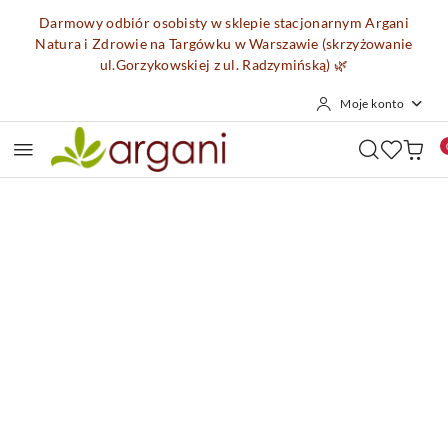
Przejdź do treści głównej
Przejdź do wyszukiwarki
Przejdź do moje konto
Przejdź do menu głównego
Przejdź do opisu produktu
Przejdź do stopki
Darmowy odbiór osobisty w sklepie stacjonarnym Argani
Natura i Zdrowie na Targówku w Warszawie (skrzyżowanie
ul.Gorzykowskiej z ul. Radzymińską)
🌿
Moje konto