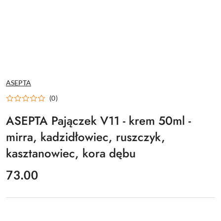
NAZWA
ASEPTA
PRODUCENTA:
(0)
ASEPTA Pajączek V11 - krem 50ml -
mirra, kadzidłowiec, ruszczyk,
kasztanowiec, kora dębu
cena:
73.00