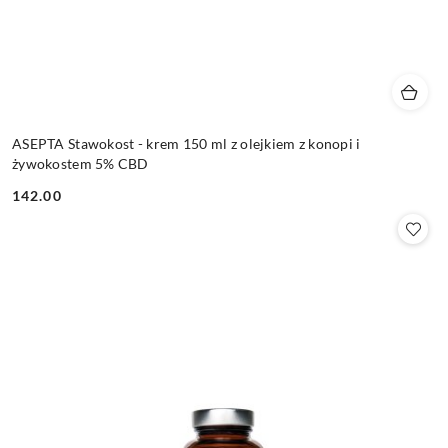
ASEPTA Stawokost - krem 150 ml z olejkiem z konopi i
żywokostem 5% CBD
142.00
Cena: