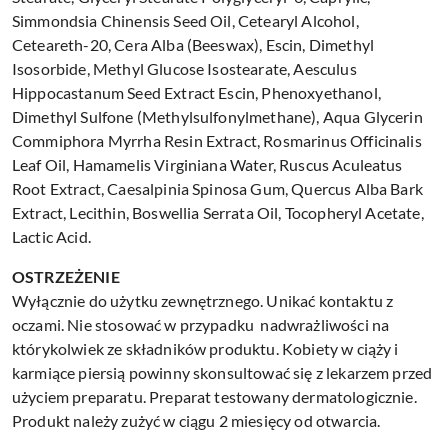
Simmondsia Chinensis Seed Oil, Cetearyl Alcohol,
Ceteareth-20, Cera Alba (Beeswax), Escin, Dimethyl
Isosorbide, Methyl Glucose Isostearate, Aesculus
Hippocastanum Seed Extract Escin, Phenoxyethanol,
Dimethyl Sulfone (Methylsulfonylmethane), Aqua Glycerin
Commiphora Myrrha Resin Extract, Rosmarinus Officinalis
Leaf Oil, Hamamelis Virginiana Water, Ruscus Aculeatus
Root Extract, Caesalpinia Spinosa Gum, Quercus Alba Bark
Extract, Lecithin, Boswellia Serrata Oil, Tocopheryl Acetate,
Lactic Acid.
OSTRZEŻENIE
Wyłącznie do użytku zewnętrznego. Unikać kontaktu z
oczami. Nie stosować w przypadku nadwrażliwości na
którykolwiek ze składników produktu. Kobiety w ciąży i
karmiące piersią powinny skonsultować się z lekarzem przed
użyciem preparatu. Preparat testowany dermatologicznie.
Produkt należy zużyć w ciągu 2 miesięcy od otwarcia.