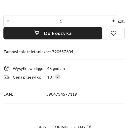
Ilość
szt.
Do koszyka
Zamówienie telefoniczne: 790557604
Dostępność
Wysyłka w ciągu:
48 godzin
i
dostawa
Cena przesyłki:
13
EAN:
5904734577119
OPIS
OPINIE I OCENY (0)