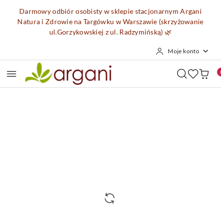
Przejdź do treści głównej
Przejdź do wyszukiwarki
Przejdź do moje konto
Przejdź do menu głównego
Przejdź do opisu produktu
Przejdź do stopki
Darmowy odbiór osobisty w sklepie stacjonarnym Argani
Natura i Zdrowie na Targówku w Warszawie (skrzyżowanie
ul.Gorzykowskiej z ul. Radzymińską)
🌿
Moje konto