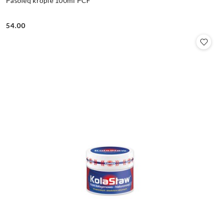
Pasoleq krople 100ml PCF
54.00
Cena: