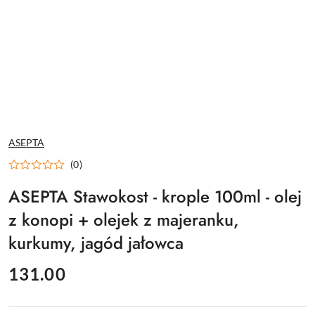
NAZWA
ASEPTA
PRODUCENTA:
(0)
ASEPTA Stawokost - krople 100ml - olej
z konopi + olejek z majeranku,
kurkumy, jagód jałowca
cena:
131.00