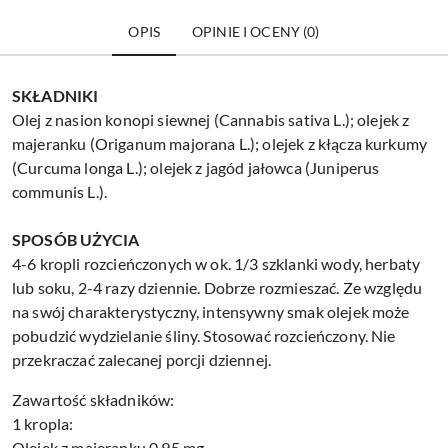
OPIS
OPINIE I OCENY (0)
SKŁADNIKI
Olej z nasion konopi siewnej (Cannabis sativa L.); olejek z
majeranku (Origanum majorana L.); olejek z kłącza kurkumy
(Curcuma longa L.); olejek z jagód jałowca (Juniperus
communis L.).
SPOSÓB UŻYCIA
4-6 kropli rozcieńczonych w ok. 1/3 szklanki wody, herbaty
lub soku, 2-4 razy dziennie. Dobrze rozmieszać. Ze względu
na swój charakterystyczny, intensywny smak olejek może
pobudzić wydzielanie śliny. Stosować rozcieńczony. Nie
przekraczać zalecanej porcji dziennej.
Zawartość składników:
1 kropla:
Olejek z majeranku 0,95 mg