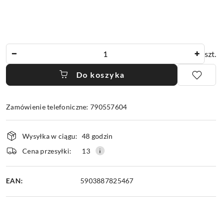
Ilość
szt.
Do koszyka
Zamówienie telefoniczne: 790557604
Dostępność
Wysyłka w ciągu:
48 godzin
i
dostawa
Cena przesyłki:
13
EAN:
5903887825467