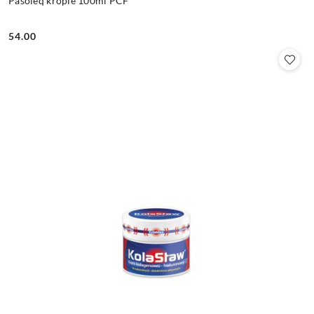
Pasoleq krople 100ml PCF
54.00
Cena: