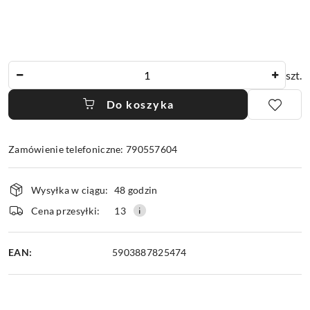
Ilość
szt.
Do koszyka
Zamówienie telefoniczne: 790557604
Dostępność
Wysyłka w ciągu:
48 godzin
i
dostawa
Cena przesyłki:
13
EAN:
5903887825474