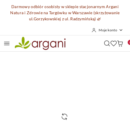
Przejdź do treści głównej
Przejdź do wyszukiwarki
Przejdź do moje konto
Przejdź do menu głównego
Przejdź do opisu produktu
Przejdź do stopki
Darmowy odbiór osobisty w sklepie stacjonarnym Argani
Natura i Zdrowie na Targówku w Warszawie (skrzyżowanie
ul.Gorzykowskiej z ul. Radzymińską)
🌿
Moje konto