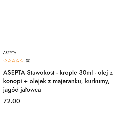
NAZWA
ASEPTA
PRODUCENTA:
(0)
ASEPTA Stawokost - krople 30ml - olej z
konopi + olejek z majeranku, kurkumy,
jagód jałowca
cena:
72.00