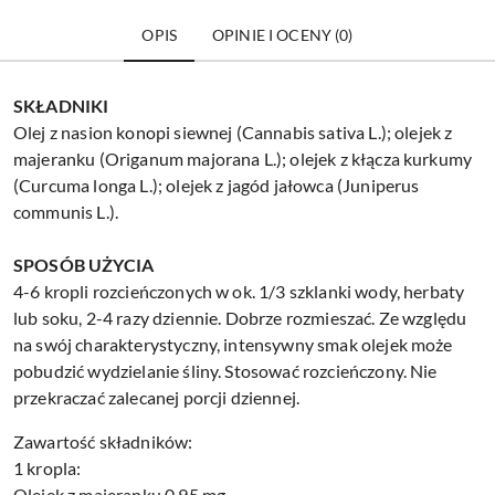
OPIS
OPINIE I OCENY (0)
SKŁADNIKI
Olej z nasion konopi siewnej (Cannabis sativa L.); olejek z
majeranku (Origanum majorana L.); olejek z kłącza kurkumy
(Curcuma longa L.); olejek z jagód jałowca (Juniperus
communis L.).
SPOSÓB UŻYCIA
4-6 kropli rozcieńczonych w ok. 1/3 szklanki wody, herbaty
lub soku, 2-4 razy dziennie. Dobrze rozmieszać. Ze względu
na swój charakterystyczny, intensywny smak olejek może
pobudzić wydzielanie śliny. Stosować rozcieńczony. Nie
przekraczać zalecanej porcji dziennej.
Zawartość składników:
1 kropla:
Olejek z majeranku 0,95 mg