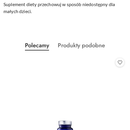
Suplement diety przechowuj w sposób niedostępny dla
małych dzieci.
Produkty
Produkty
Polecamy
Produkty podobne
Pomiń karuzelę produktów
o
o
statusie:
statusie: