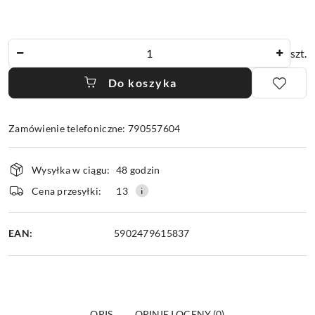
Ilość
szt.
Do koszyka
Zamówienie telefoniczne: 790557604
Dostępność
Wysyłka w ciągu:
48 godzin
i
dostawa
Cena przesyłki:
13
EAN:
5902479615837
OPIS
OPINIE I OCENY (0)