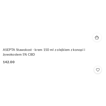
ASEPTA Stawokost - krem 150 ml z olejkiem z konopi i
żywokostem 5% CBD
142.00
Cena: