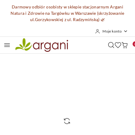
Przejdź do treści głównej
Przejdź do wyszukiwarki
Przejdź do moje konto
Przejdź do menu głównego
Przejdź do opisu produktu
Przejdź do stopki
Darmowy odbiór osobisty w sklepie stacjonarnym Argani
Natura i Zdrowie na Targówku w Warszawie (skrzyżowanie
ul.Gorzykowskiej z ul. Radzymińską)
🌿
Moje konto