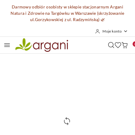
Przejdź do treści głównej
Przejdź do wyszukiwarki
Przejdź do moje konto
Przejdź do menu głównego
Przejdź do opisu produktu
Przejdź do stopki
Darmowy odbiór osobisty w sklepie stacjonarnym Argani
Natura i Zdrowie na Targówku w Warszawie (skrzyżowanie
ul.Gorzykowskiej z ul. Radzymińską)
🌿
Moje konto