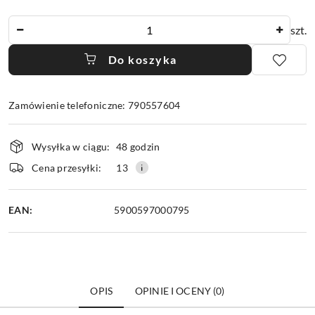
Ilość
szt.
Do koszyka
Zamówienie telefoniczne: 790557604
Dostępność
Wysyłka w ciągu:
48 godzin
i
dostawa
Cena przesyłki:
13
EAN:
5900597000795
OPIS
OPINIE I OCENY (0)