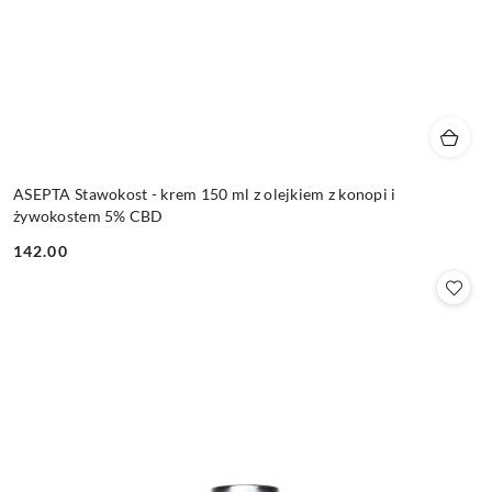
ASEPTA Stawokost - krem 150 ml z olejkiem z konopi i
żywokostem 5% CBD
142.00
Cena: