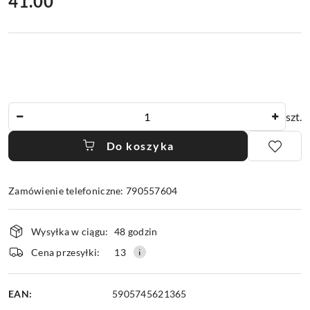
cena:
41.00
Ilość
szt.
Do koszyka
Zamówienie telefoniczne: 790557604
Dostępność
Wysyłka w ciągu:
48 godzin
i
dostawa
Cena przesyłki:
13
EAN:
5905745621365