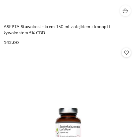
ASEPTA Stawokost - krem 150 ml z olejkiem z konopi i
żywokostem 5% CBD
142.00
Cena: