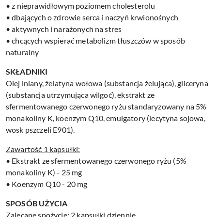
• z nieprawidłowym poziomem cholesterolu
• dbających o zdrowie serca i naczyń krwionośnych
• aktywnych i narażonych na stres
• chcących wspierać metabolizm tłuszczów w sposób
naturalny
SKŁADNIKI
Olej lniany, żelatyna wołowa (substancja żelująca), gliceryna
(substancja utrzymująca wilgoć), ekstrakt ze
sfermentowanego czerwonego ryżu standaryzowany na 5%
monakoliny K, koenzym Q10, emulgatory (lecytyna sojowa,
wosk pszczeli E901).
Zawartość 1 kapsułki:
• Ekstrakt ze sfermentowanego czerwonego ryżu (5%
monakoliny K) - 25 mg
• Koenzym Q10 - 20 mg
SPOSÓB UŻYCIA
Zalecane spożycie: 2 kapsułki dziennie