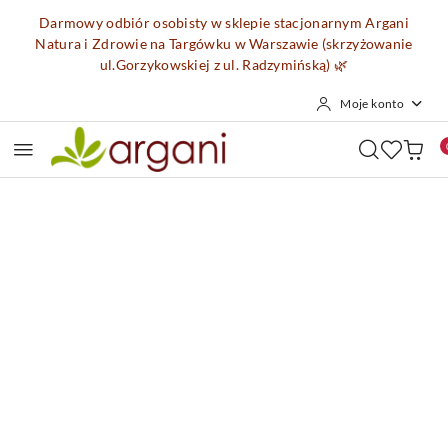
Przejdź do treści głównej
Przejdź do wyszukiwarki
Przejdź do moje konto
Przejdź do menu głównego
Przejdź do opisu produktu
Przejdź do stopki
Darmowy odbiór osobisty w sklepie stacjonarnym Argani
Natura i Zdrowie na Targówku w Warszawie (skrzyżowanie
ul.Gorzykowskiej z ul. Radzymińską)
🌿
Moje konto