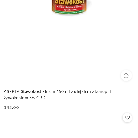
ASEPTA Stawokost - krem 150 ml z olejkiem z konopi i
żywokostem 5% CBD
142.00
Cena: