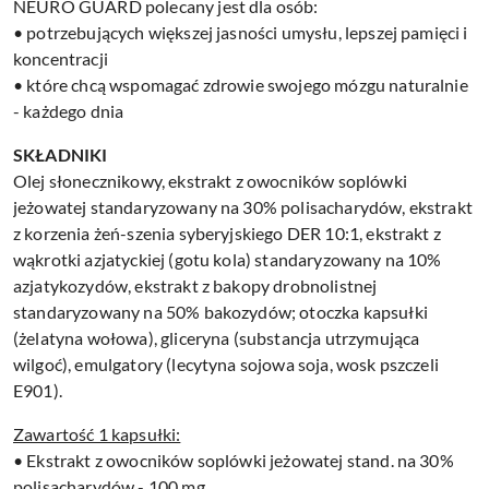
NEURO GUARD polecany jest dla osób:
• potrzebujących większej jasności umysłu, lepszej pamięci i
koncentracji
• które chcą wspomagać zdrowie swojego mózgu naturalnie
- każdego dnia
SKŁADNIKI
Olej słonecznikowy, ekstrakt z owocników soplówki
jeżowatej standaryzowany na 30% polisacharydów, ekstrakt
z korzenia żeń-szenia syberyjskiego DER 10:1, ekstrakt z
wąkrotki azjatyckiej (gotu kola) standaryzowany na 10%
azjatykozydów, ekstrakt z bakopy drobnolistnej
standaryzowany na 50% bakozydów; otoczka kapsułki
(żelatyna wołowa), gliceryna (substancja utrzymująca
wilgoć), emulgatory (lecytyna sojowa soja, wosk pszczeli
E901).
Zawartość 1 kapsułki:
• Ekstrakt z owocników soplówki jeżowatej stand. na 30%
polisacharydów - 100 mg