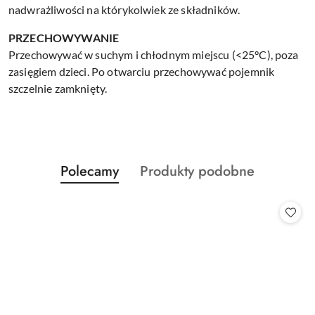
nadwrażliwości na którykolwiek ze składników.
PRZECHOWYWANIE
Przechowywać w suchym i chłodnym miejscu (<25°C), poza
zasięgiem dzieci. Po otwarciu przechowywać pojemnik
szczelnie zamknięty.
Produkty
Produkty
Polecamy
Produkty podobne
Pomiń karuzelę produktów
o
o
statusie:
statusie: