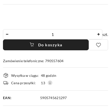
Ilość
szt.
Do koszyka
Zamówienie telefoniczne: 790557604
Dostępność
Wysyłka w ciągu:
48 godzin
i
dostawa
Cena przesyłki:
13
EAN:
5905745621297