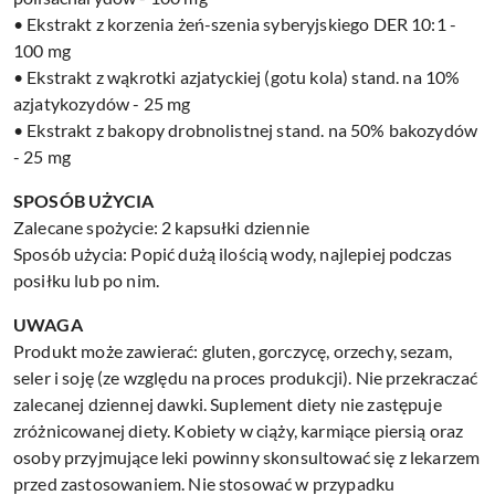
• Ekstrakt z korzenia żeń-szenia syberyjskiego DER 10:1 -
100 mg
• Ekstrakt z wąkrotki azjatyckiej (gotu kola) stand. na 10%
azjatykozydów - 25 mg
• Ekstrakt z bakopy drobnolistnej stand. na 50% bakozydów
- 25 mg
SPOSÓB UŻYCIA
Zalecane spożycie: 2 kapsułki dziennie
Sposób użycia: Popić dużą ilością wody, najlepiej podczas
posiłku lub po nim.
UWAGA
Produkt może zawierać: gluten, gorczycę, orzechy, sezam,
seler i soję (ze względu na proces produkcji). Nie przekraczać
zalecanej dziennej dawki. Suplement diety nie zastępuje
zróżnicowanej diety. Kobiety w ciąży, karmiące piersią oraz
osoby przyjmujące leki powinny skonsultować się z lekarzem
przed zastosowaniem. Nie stosować w przypadku