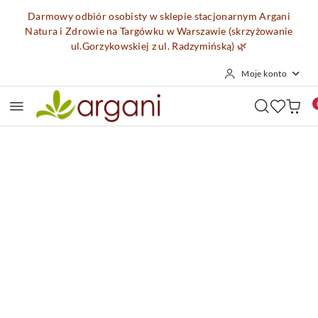
Przejdź do treści głównej
Przejdź do wyszukiwarki
Przejdź do moje konto
Przejdź do menu głównego
Przejdź do opisu produktu
Przejdź do stopki
Darmowy odbiór osobisty w sklepie stacjonarnym Argani
Natura i Zdrowie na Targówku w Warszawie (skrzyżowanie
ul.Gorzykowskiej z ul. Radzymińską)
🌿
Moje konto