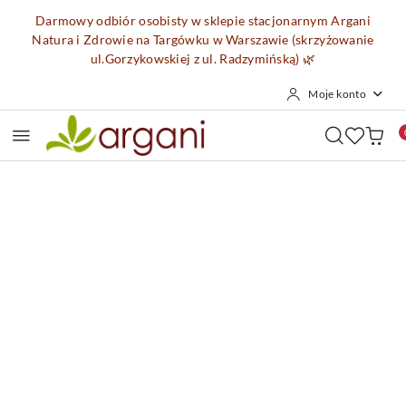
Przejdź do treści głównej
Przejdź do wyszukiwarki
Przejdź do moje konto
Przejdź do menu głównego
Przejdź do opisu produktu
Przejdź do stopki
Darmowy odbiór osobisty w sklepie stacjonarnym Argani
Natura i Zdrowie na Targówku w Warszawie (skrzyżowanie
ul.Gorzykowskiej z ul. Radzymińską)
🌿
Moje konto