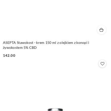
ASEPTA Stawokost - krem 150 ml z olejkiem z konopi i
żywokostem 5% CBD
142.00
Cena: