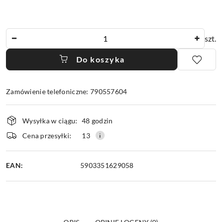
Ilość
szt.
Do koszyka
Zamówienie telefoniczne: 790557604
Dostępność
Wysyłka w ciągu:
48 godzin
i
dostawa
Cena przesyłki:
13
EAN:
5903351629058