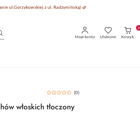
wanie
ul.Gorzykowskiej z ul. Radzymińską)
🌿
0
Moje konto
Ulubione
Koszyk
(0)
hów włoskich tłoczony