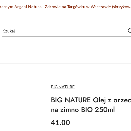
onarnym Argani Natura i Zdrowie na Targówku w Warszawie (skrzyżo
NAZWA
BIG NATURE
PRODUCENTA:
BIG NATURE Olej z orzec
na zimno BIO 250ml
cena:
41.00