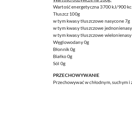
Wartość energetyczna 3700 kJ/900 kc
Tłuszcz 100g
w tym kwasy tłuszczowe nasycone 7g
w tym kwasy tłuszczowe jednonienas
w tym kwasy tłuszczowe wielonienas
Węglowodany 0g
Błonnik 0g
Białko 0g
Sól 0g
PRZECHOWYWANIE
Przechowywać w chłodnym, suchym i z
Pomiń karuzelę produktów