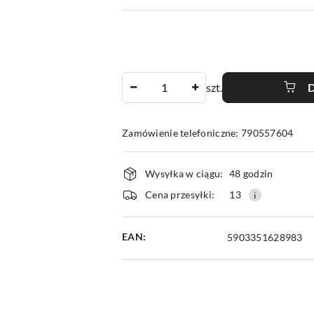
Ilość
szt.
Zamówienie telefoniczne: 790557604
Dostępność
Wysyłka w ciągu:
48 godzin
i
Cena przesyłki:
13
dostawa
EAN:
5903351628983