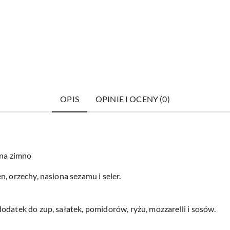
OPIS
OPINIE I OCENY (0)
 na zimno
, orzechy, nasiona sezamu i seler.
odatek do zup, sałatek, pomidorów, ryżu, mozzarelli i sosów.