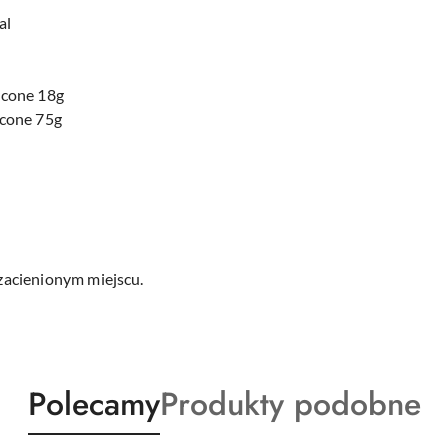
al
ycone 18g
ycone 75g
acienionym miejscu.
Produkty
Produkty
Polecamy
Produkty podobne
o
o