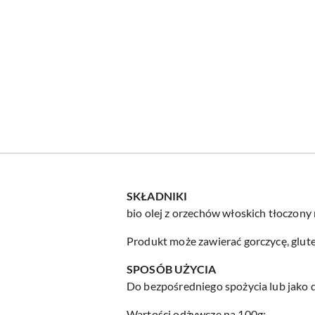
SKŁADNIKI
bio olej z orzechów włoskich tłoczony
Produkt może zawierać gorczycę, gluten
SPOSÓB UŻYCIA
Do bezpośredniego spożycia lub jako d
Wartości odżywcze na 100g: