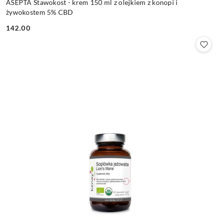
ASEPTA Stawokost - krem 150 ml z olejkiem z konopi i
żywokostem 5% CBD
142.00
Cena: