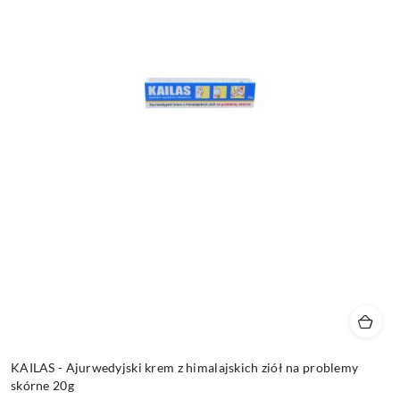
KAILAS - Ajurwedyjski krem z himalajskich ziół na problemy
skórne 20g