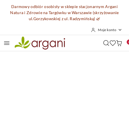
Przejdź do treści głównej
Przejdź do wyszukiwarki
Przejdź do moje konto
Przejdź do menu głównego
Przejdź do opisu produktu
Przejdź do stopki
Darmowy odbiór osobisty w sklepie stacjonarnym Argani
Natura i Zdrowie na Targówku w Warszawie (skrzyżowanie
ul.Gorzykowskiej z ul. Radzymińską)
🌿
Moje konto