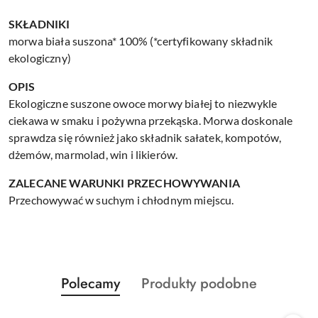
SKŁADNIKI
morwa biała suszona* 100% (*certyfikowany składnik
ekologiczny)
OPIS
Ekologiczne suszone owoce morwy białej to niezwykle
ciekawa w smaku i pożywna przekąska. Morwa doskonale
sprawdza się również jako składnik sałatek, kompotów,
dżemów, marmolad, win i likierów.
ZALECANE WARUNKI PRZECHOWYWANIA
Przechowywać w suchym i chłodnym miejscu.
Produkty
Produkty
Polecamy
Produkty podobne
Pomiń karuzelę produktów
o
o