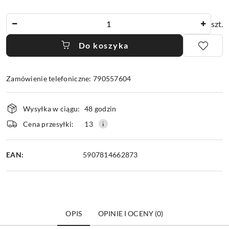
Ilość
szt.
Do koszyka
Zamówienie telefoniczne: 790557604
Dostępność
Wysyłka w ciągu:
48 godzin
i
dostawa
Cena przesyłki:
13
EAN:
5907814662873
OPIS
OPINIE I OCENY (0)