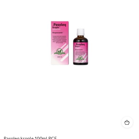
Pasoleq krople 100ml PCF