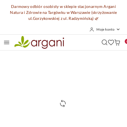
Przejdź do treści głównej
Przejdź do wyszukiwarki
Przejdź do moje konto
Przejdź do menu głównego
Przejdź do opisu produktu
Przejdź do stopki
Darmowy odbiór osobisty w sklepie stacjonarnym Argani
Natura i Zdrowie na Targówku w Warszawie (skrzyżowanie
ul.Gorzykowskiej z ul. Radzymińską)
🌿
Moje konto