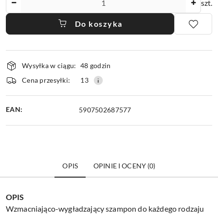
szt.
Do koszyka
Dostępność
Wysyłka w ciągu:
48 godzin
i
dostawa
Cena przesyłki:
13
EAN:
5907502687577
OPIS
OPINIE I OCENY (0)
OPIS
Wzmacniająco-wygładzający szampon do każdego rodzaju