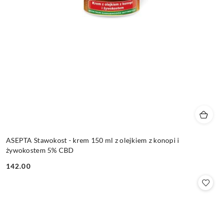
ASEPTA Stawokost - krem 150 ml z olejkiem z konopi i
żywokostem 5% CBD
142.00
Cena: