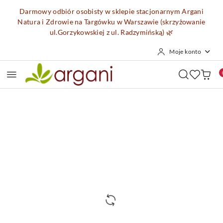
Przejdź do treści głównej
Przejdź do wyszukiwarki
Przejdź do moje konto
Przejdź do menu głównego
Przejdź do opisu produktu
Przejdź do stopki
Darmowy odbiór osobisty w sklepie stacjonarnym Argani
Natura i Zdrowie na Targówku w Warszawie (skrzyżowanie
ul.Gorzykowskiej z ul. Radzymińską)
🌿
Moje konto