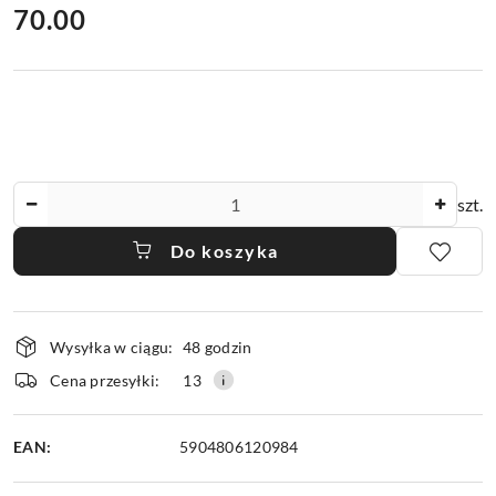
cena:
70.00
Ilość
szt.
Do koszyka
Dostępność
Wysyłka w ciągu:
48 godzin
i
dostawa
Cena przesyłki:
13
EAN:
5904806120984