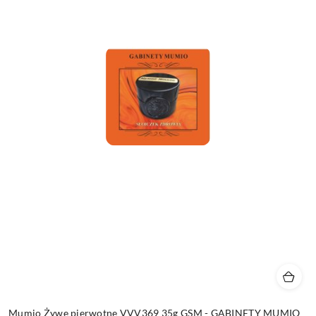
Mumio Żywe pierwotne VVV369 35g GSM - GABINETY MUMIO