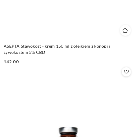
ASEPTA Stawokost - krem 150 ml z olejkiem z konopi i
żywokostem 5% CBD
142.00
Cena: