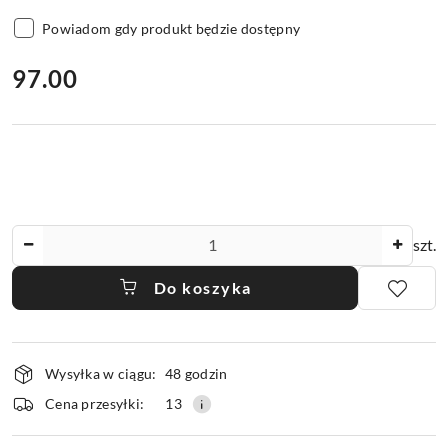
Powiadom gdy produkt będzie dostępny
cena:
97.00
Ilość
szt.
Do koszyka
Dostępność
Wysyłka w ciągu:
48 godzin
i
dostawa
Cena przesyłki:
13