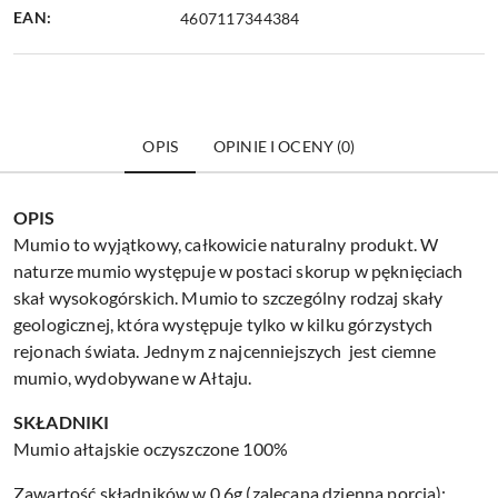
EAN:
4607117344384
OPIS
OPINIE I OCENY (0)
OPIS
Mumio to wyjątkowy, całkowicie naturalny produkt. W
naturze mumio występuje w postaci skorup w pęknięciach
skał wysokogórskich. Mumio to szczególny rodzaj skały
geologicznej, która występuje tylko w kilku górzystych
rejonach świata. Jednym z najcenniejszych jest ciemne
mumio, wydobywane w Ałtaju.
SKŁADNIKI
Mumio ałtajskie oczyszczone 100%
Zawartość składników w 0,6g (zalecana dzienna porcja):