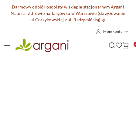
Przejdź do treści głównej
Przejdź do wyszukiwarki
Przejdź do moje konto
Przejdź do menu głównego
Przejdź do opisu produktu
Przejdź do stopki
Darmowy odbiór osobisty w sklepie stacjonarnym Argani
Natura i Zdrowie na Targówku w Warszawie (skrzyżowanie
ul.Gorzykowskiej z ul. Radzymińską)
🌿
Moje konto