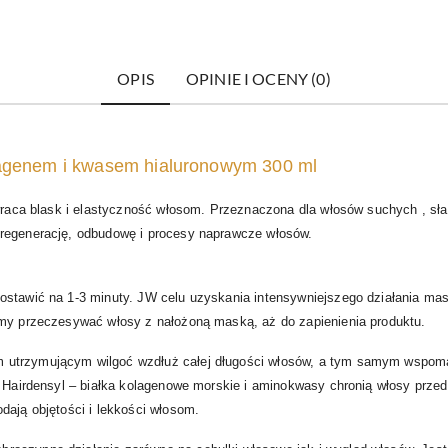
OPIS
OPINIE I OCENY (0)
agenem i kwasem hialuronowym 300 ml
wraca blask i elastyczność włosom. Przeznaczona dla włosów suchych , sła
 regenerację, odbudowę i procesy naprawcze włosów.
stawić na 1-3 minuty. JW celu uzyskania intensywniejszego działania mask
emy przeczesywać włosy z nałożoną maską, aż do zapienienia produktu.
m utrzymującym wilgoć wzdłuż całej długości włosów, a tym samym wspoma
s Hairdensyl – białka kolagenowe morskie i aminokwasy chronią włosy prze
dają objętości i lekkości włosom.