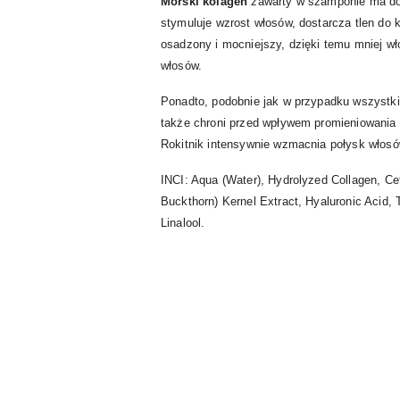
Morski kolagen
zawarty w szamponie ma dobr
stymuluje wzrost włosów, dostarcza tlen do 
osadzony i mocniejszy, dzięki temu mniej w
włosów.
Ponadto, podobnie jak w przypadku wszystkich
także chroni przed wpływem promieniowania 
Rokitnik intensywnie wzmacnia połysk włosó
INCI: Aqua (Water), Hydrolyzed Collagen, Ce
Buckthorn) Kernel Extract, Hyaluronic Acid, 
Linalool.
Pomiń karuzelę produktów