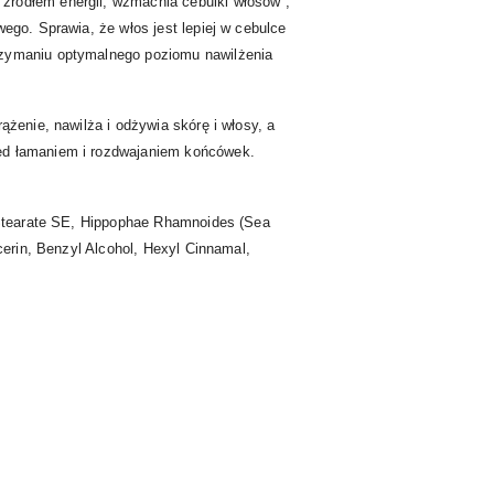
źródłem energii, wzmacnia cebulki włosów ,
ego. Sprawia, że włos jest lepiej w cebulce
trzymaniu optymalnego poziomu nawilżenia
ążenie, nawilża i odżywia skórę i włosy, a
zed łamaniem i rozdwajaniem końcówek.
l Stearate SE, Hippophae Rhamnoides (Sea
cerin, Benzyl Alcohol, Hexyl Cinnamal,