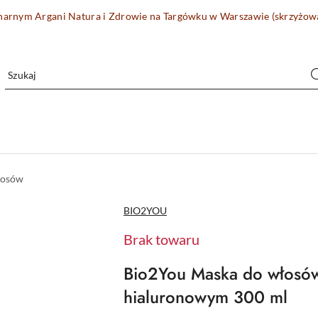
onarnym Argani Natura i Zdrowie na Targówku w Warszawie (skrzyżo
łosów
NAZWA
BIO2YOU
PRODUCENTA:
Brak towaru
Bio2You Maska do włosó
hialuronowym 300 ml