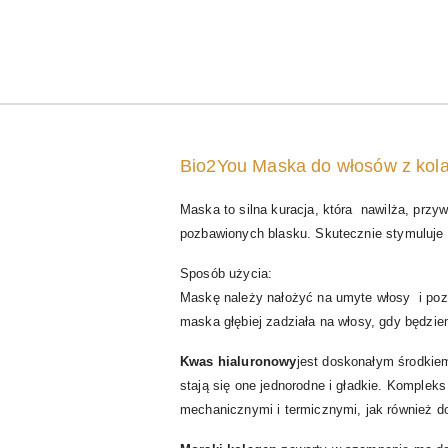
Bio2You Maska do włosów z kol
Maska to silna kuracja, która nawilża, przy
pozbawionych blasku. Skutecznie s
tymuluje
Sposób użycia:
Maskę należy nałożyć na umyte włosy i pozo
maska głębiej zadziała na włosy, gdy będzi
Kwas hialuronowy
jest doskonałym środkie
stają się one jednorodne i gładkie. Komplek
mechanicznymi i termicznymi, jak również do