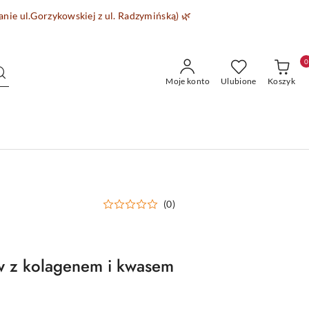
wanie
ul.Gorzykowskiej z ul. Radzymińską)
🌿
0
Moje konto
Ulubione
Koszyk
(0)
w z kolagenem i kwasem