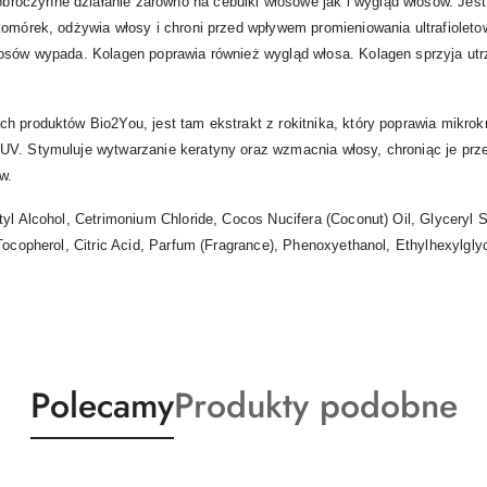
oczynne działanie zarówno na cebulki włosowe jak i wygląd włosów. Jest 
komórek, odżywia włosy i chroni przed wpływem promieniowania ultrafioletow
łosów wypada. Kolagen poprawia również wygląd włosa. Kolagen sprzyja u
 produktów Bio2You, jest tam ekstrakt z rokitnika, który poprawia mikrokr
UV. Stymuluje wytwarzanie keratyny oraz wzmacnia włosy, chroniąc je pr
w.
tyl Alcohol, Cetrimonium Chloride, Cocos Nucifera (Coconut) Oil, Glycery
Tocopherol, Citric Acid, Parfum (Fragrance), Phenoxyethanol, Ethylhexylgly
Produkty
Produkty
Polecamy
Produkty podobne
o
o