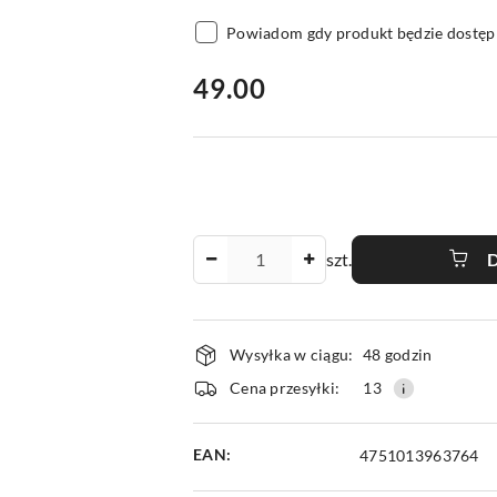
Powiadom gdy produkt będzie dostęp
cena:
49.00
Ilość
szt.
Dostępność
Wysyłka w ciągu:
48 godzin
i
Cena przesyłki:
13
dostawa
EAN:
4751013963764