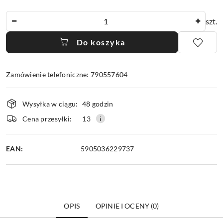
Ilość
szt.
Do koszyka
Zamówienie telefoniczne: 790557604
Dostępność
Wysyłka w ciągu:
48 godzin
i
dostawa
Cena przesyłki:
13
EAN:
5905036229737
OPIS
OPINIE I OCENY (0)