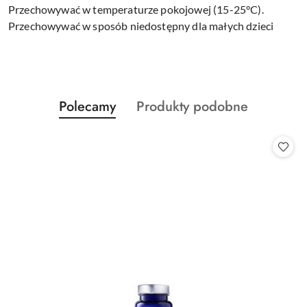
Przechowywać w temperaturze pokojowej (15-25°C).
Przechowywać w sposób niedostępny dla małych dzieci
Produkty
Produkty
Polecamy
Produkty podobne
Pomiń karuzelę produktów
o
o
statusie:
statusie: