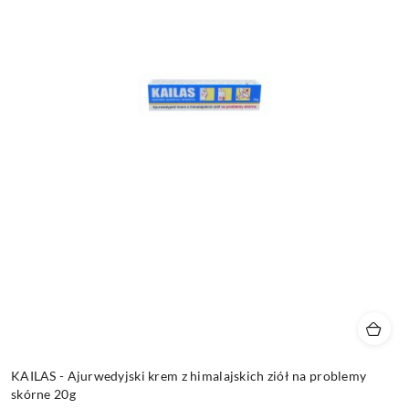
KAILAS - Ajurwedyjski krem z himalajskich ziół na problemy
skórne 20g