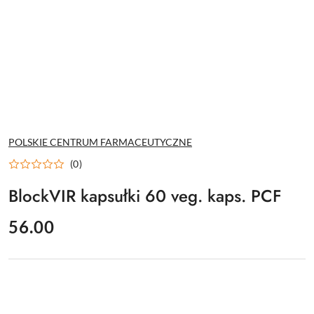
NAZWA
POLSKIE CENTRUM FARMACEUTYCZNE
PRODUCENTA:
(0)
BlockVIR kapsułki 60 veg. kaps. PCF
cena:
56.00