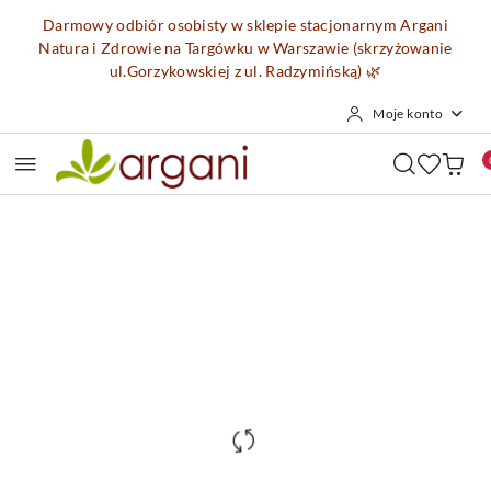
Przejdź do treści głównej
Przejdź do wyszukiwarki
Przejdź do moje konto
Przejdź do menu głównego
Przejdź do opisu produktu
Przejdź do stopki
Darmowy odbiór osobisty w sklepie stacjonarnym Argani
Natura i Zdrowie na Targówku w Warszawie (skrzyżowanie
ul.Gorzykowskiej z ul. Radzymińską)
🌿
Moje konto