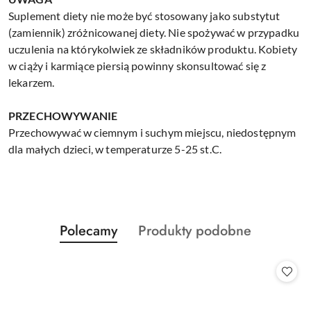
Suplement diety nie może być stosowany jako substytut
(zamiennik) zróżnicowanej diety. Nie spożywać w przypadku
uczulenia na którykolwiek ze składników produktu. Kobiety
w ciąży i karmiące piersią powinny skonsultować się z
lekarzem.
PRZECHOWYWANIE
Przechowywać w ciemnym i suchym miejscu, niedostępnym
dla małych dzieci, w temperaturze 5-25 st.C.
Produkty
Produkty
Polecamy
Produkty podobne
Pomiń karuzelę produktów
o
o
statusie:
statusie: