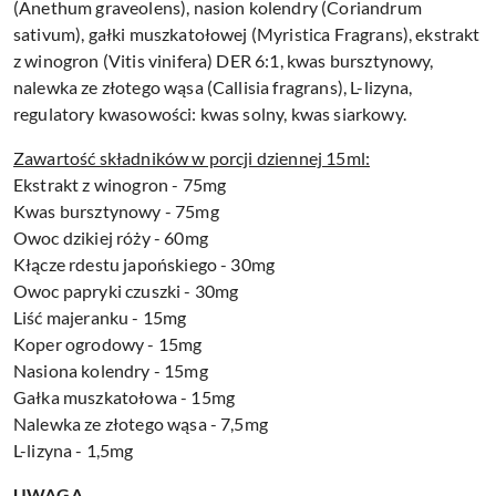
(Anethum graveolens), nasion kolendry (Coriandrum
sativum), gałki muszkatołowej (Myristica Fragrans), ekstrakt
z winogron (Vitis vinifera) DER 6:1, kwas bursztynowy,
nalewka ze złotego wąsa (Callisia fragrans), L-lizyna,
regulatory kwasowości: kwas solny, kwas siarkowy.
Zawartość składników w porcji dziennej 15ml:
Ekstrakt z winogron - 75mg
Kwas bursztynowy - 75mg
Owoc dzikiej róży - 60mg
Kłącze rdestu japońskiego - 30mg
Owoc papryki czuszki - 30mg
Liść majeranku - 15mg
Koper ogrodowy - 15mg
Nasiona kolendry - 15mg
Gałka muszkatołowa - 15mg
Nalewka ze złotego wąsa - 7,5mg
L-lizyna - 1,5mg
UWAGA