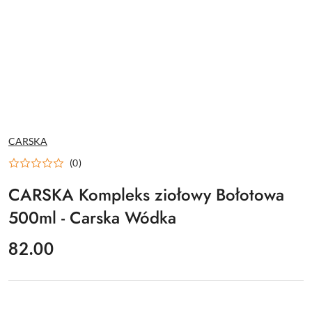
NAZWA
CARSKA
PRODUCENTA:
(0)
CARSKA Kompleks ziołowy Bołotowa
500ml - Carska Wódka
cena:
82.00