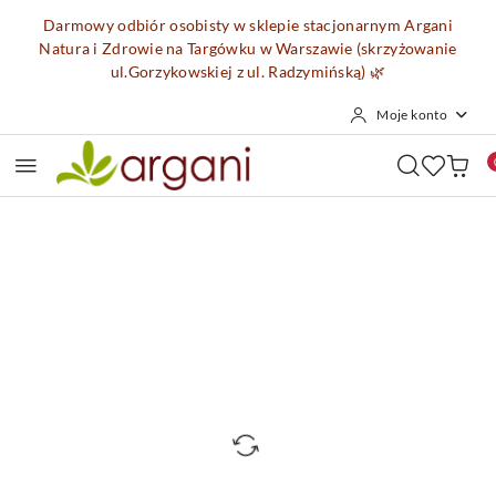
Przejdź do treści głównej
Przejdź do wyszukiwarki
Przejdź do moje konto
Przejdź do menu głównego
Przejdź do opisu produktu
Przejdź do stopki
Darmowy odbiór osobisty w sklepie stacjonarnym Argani
Natura i Zdrowie na Targówku w Warszawie (skrzyżowanie
ul.Gorzykowskiej z ul. Radzymińską)
🌿
Moje konto