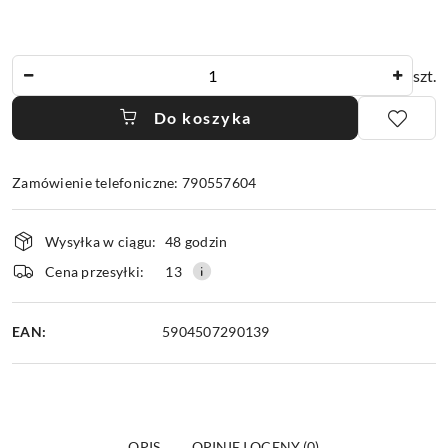
Ilość
szt.
Do koszyka
Zamówienie telefoniczne: 790557604
Dostępność
Wysyłka w ciągu:
48 godzin
i
dostawa
Cena przesyłki:
13
EAN:
5904507290139
OPIS
OPINIE I OCENY (0)