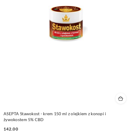
ASEPTA Stawokost - krem 150 ml z olejkiem z konopi i
żywokostem 5% CBD
142.00
Cena: