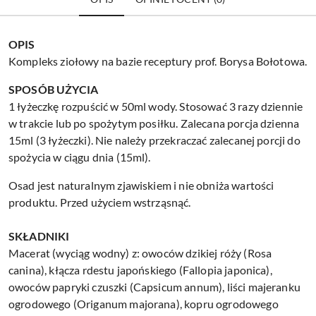
OPIS
Kompleks ziołowy na bazie receptury prof. Borysa Bołotowa.
SPOSÓB UŻYCIA
1 łyżeczkę rozpuścić w 50ml wody. Stosować 3 razy dziennie
w trakcie lub po spożytym posiłku. Zalecana porcja dzienna
15ml (3 łyżeczki). Nie należy przekraczać zalecanej porcji do
spożycia w ciągu dnia (15ml).
Osad jest naturalnym zjawiskiem i nie obniża wartości
produktu. Przed użyciem wstrząsnąć.
SKŁADNIKI
Macerat (wyciąg wodny) z: owoców dzikiej róży (Rosa
canina), kłącza rdestu japońskiego (Fallopia japonica),
owoców papryki czuszki (Capsicum annum), liści majeranku
ogrodowego (Origanum majorana), kopru ogrodowego