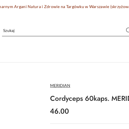
onarnym Argani Natura i Zdrowie na Targówku w Warszawie (skrzyżo
NAZWA
MERIDIAN
PRODUCENTA:
Cordyceps 60kaps. MER
cena:
46.00