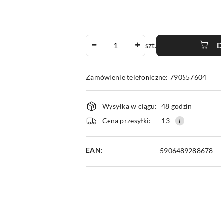
Ilość
szt.
Zamówienie telefoniczne: 790557604
Dostępność
Wysyłka w ciągu:
48 godzin
i
Cena przesyłki:
13
dostawa
EAN:
5906489288678