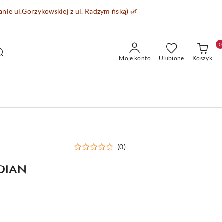
wanie
ul.Gorzykowskiej z ul. Radzymińską)
🌿
0
Moje konto
Ulubione
Koszyk
(0)
IDIAN