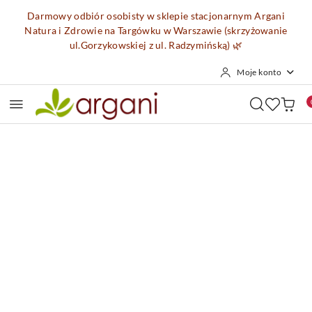
Przejdź do treści głównej
Przejdź do wyszukiwarki
Przejdź do moje konto
Przejdź do menu głównego
Przejdź do opisu produktu
Przejdź do stopki
Darmowy odbiór osobisty w sklepie stacjonarnym Argani
Natura i Zdrowie na Targówku w Warszawie (skrzyżowanie
ul.Gorzykowskiej z ul. Radzymińską)
🌿
Moje konto