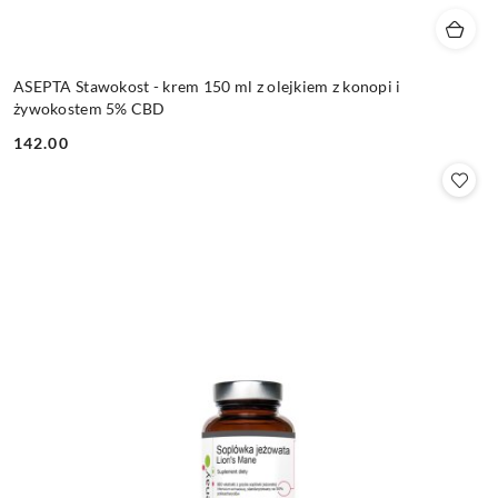
ASEPTA Stawokost - krem 150 ml z olejkiem z konopi i
żywokostem 5% CBD
142.00
Cena: