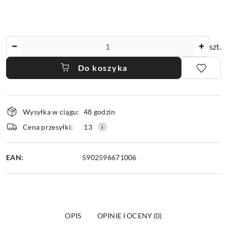
Ilość
szt.
Do koszyka
Dostępność
Wysyłka w ciągu:
48 godzin
i
dostawa
Cena przesyłki:
13
EAN:
5902596671006
OPIS
OPINIE I OCENY (0)