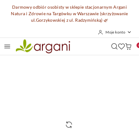
Przejdź do treści głównej
Przejdź do wyszukiwarki
Przejdź do moje konto
Przejdź do menu głównego
Przejdź do opisu produktu
Przejdź do stopki
Darmowy odbiór osobisty w sklepie stacjonarnym Argani
Natura i Zdrowie na Targówku w Warszawie (skrzyżowanie
ul.Gorzykowskiej z ul. Radzymińską)
🌿
Moje konto