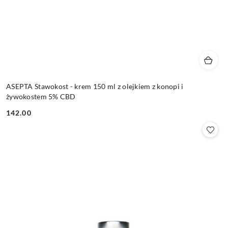
ASEPTA Stawokost - krem 150 ml z olejkiem z konopi i
żywokostem 5% CBD
142.00
Cena: