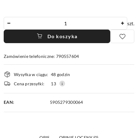
Ilość
szt.
Do koszyka
Zamówienie telefoniczne: 790557604
Dostępność
Wysyłka w ciągu:
48 godzin
i
dostawa
Cena przesyłki:
13
EAN:
5905279300064
OPIS
OPINIE I OCENY (0)