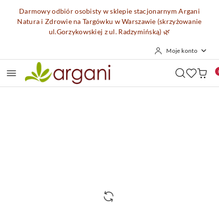
Przejdź do treści głównej
Przejdź do wyszukiwarki
Przejdź do moje konto
Przejdź do menu głównego
Przejdź do opisu produktu
Przejdź do stopki
Darmowy odbiór osobisty w sklepie stacjonarnym Argani
Natura i Zdrowie na Targówku w Warszawie (skrzyżowanie
ul.Gorzykowskiej z ul. Radzymińską)
🌿
Moje konto