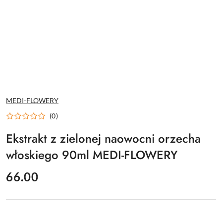
NAZWA
MEDI-FLOWERY
PRODUCENTA:
(0)
Ekstrakt z zielonej naowocni orzecha
włoskiego 90ml MEDI-FLOWERY
cena:
66.00