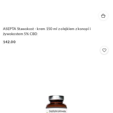
ASEPTA Stawokost - krem 150 ml z olejkiem z konopi i
żywokostem 5% CBD
142.00
Cena: