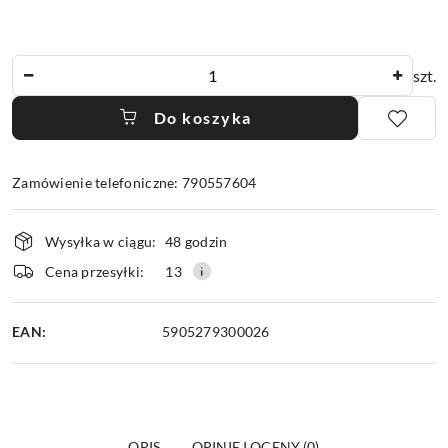
Ilość
szt.
Do koszyka
Zamówienie telefoniczne: 790557604
Dostępność
Wysyłka w ciągu:
48 godzin
i
dostawa
Cena przesyłki:
13
EAN:
5905279300026
OPIS
OPINIE I OCENY (0)