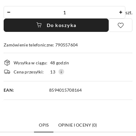
Ilość
szt.
Do koszyka
Zamówienie telefoniczne: 790557604
Dostępność
Wysyłka w ciągu:
48 godzin
i
dostawa
Cena przesyłki:
13
EAN:
8594015708164
OPIS
OPINIE I OCENY (0)