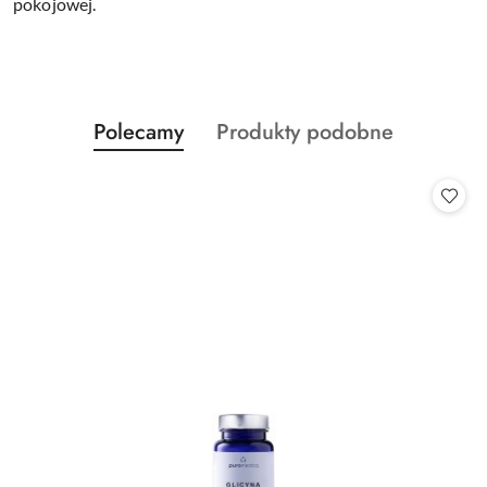
pokojowej.
Produkty
Produkty
Polecamy
Produkty podobne
Pomiń karuzelę produktów
o
o
statusie:
statusie: