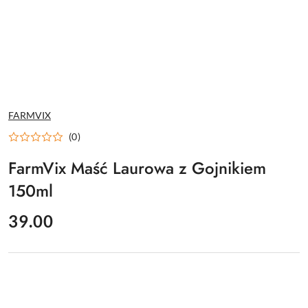
NAZWA
FARMVIX
PRODUCENTA:
(0)
FarmVix Maść Laurowa z Gojnikiem
150ml
cena:
39.00