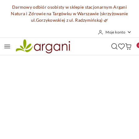
Przejdź do treści głównej
Przejdź do wyszukiwarki
Przejdź do moje konto
Przejdź do menu głównego
Przejdź do opisu produktu
Przejdź do stopki
Darmowy odbiór osobisty w sklepie stacjonarnym Argani
Natura i Zdrowie na Targówku w Warszawie (skrzyżowanie
ul.Gorzykowskiej z ul. Radzymińską)
🌿
Moje konto