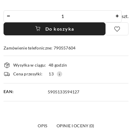
Ilość
szt.
Do koszyka
Zamówienie telefoniczne: 790557604
Dostępność
Wysyłka w ciągu:
48 godzin
i
dostawa
Cena przesyłki:
13
EAN:
5905133594127
OPIS
OPINIE I OCENY (0)