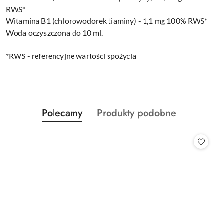
RWS*
Witamina B1 (chlorowodorek tiaminy) - 1,1 mg 100% RWS*
Woda oczyszczona do 10 ml.
*RWS - referencyjne wartości spożycia
Produkty
Produkty
Polecamy
Produkty podobne
Pomiń karuzelę produktów
o
o
statusie:
statusie: