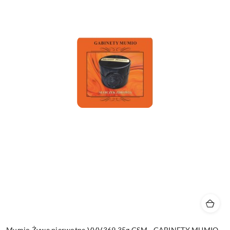
Mumio Żywe pierwotne VVV369 35g GSM - GABINETY MUMIO