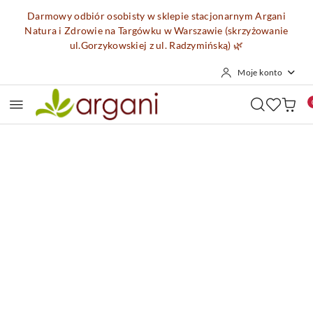
Przejdź do treści głównej
Przejdź do wyszukiwarki
Przejdź do moje konto
Przejdź do menu głównego
Przejdź do opisu produktu
Przejdź do stopki
Darmowy odbiór osobisty w sklepie stacjonarnym Argani
Natura i Zdrowie na Targówku w Warszawie (skrzyżowanie
ul.Gorzykowskiej z ul. Radzymińską)
🌿
Moje konto