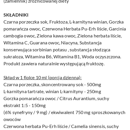
(zamiennik) zróżnicowanej diety
SKŁADNIKI
Czarna porzeczka sok, Fruktoza, L-karnityna winian, Gorzka
pomarańcza owoc, Czerwona Herbata Pu-Erh liście, Garcinia
cambogia owoc, Zielona kawa owoc, Zielona herbata liście,
Witamina C, Guarana owoc, Niacyna, Substancja
konserwująca sorbinian potasu , substancja słodząca
sukraloza, Witamina B6, Witamina B1, Woda oczyszczona.
Produkt zawiera naturalnie występującą fruktozę.
Skład w 1 fiolce 10 ml (porcja dzienna):
Czarna porzeczka, skoncentrowany sok - 500mg
L-karnityna tartrate, winian L-karnityny - 250mg
Gorzka pomarańcza owoc / Citrus Aurantium, suchy
ekstrakt 1:5 - 150mg
(6% synefryny / 9 mg) / ekwiwalent 750 mg sproszkowanych
owoców
Czerwona herbata Pu-Erh liście / Camelia sinensis, suchy