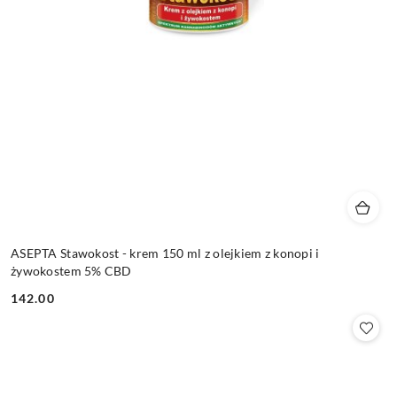
ASEPTA Stawokost - krem 150 ml z olejkiem z konopi i
żywokostem 5% CBD
142.00
Cena: