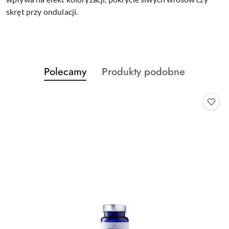
skręt przy ondulacji.
Produkty
Produkty
Polecamy
Produkty podobne
Pomiń karuzelę produktów
o
o
statusie:
statusie: