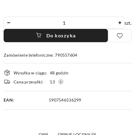
Ilość
szt.
Do koszyka
Zamówienie telefoniczne: 790557604
Dostępność
Wysyłka w ciągu:
48 godzin
i
dostawa
Cena przesyłki:
13
EAN:
5907546536299
OPIS
OPINIE I OCENY (0)