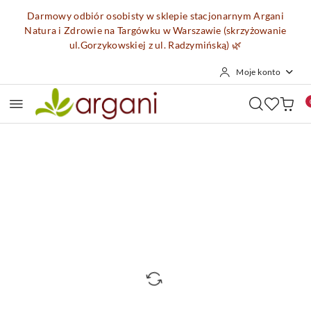
Przejdź do treści głównej
Przejdź do wyszukiwarki
Przejdź do moje konto
Przejdź do menu głównego
Przejdź do opisu produktu
Przejdź do stopki
Darmowy odbiór osobisty w sklepie stacjonarnym Argani
Natura i Zdrowie na Targówku w Warszawie (skrzyżowanie
ul.Gorzykowskiej z ul. Radzymińską)
🌿
Moje konto