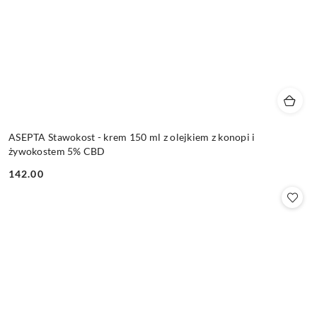
ASEPTA Stawokost - krem 150 ml z olejkiem z konopi i
żywokostem 5% CBD
142.00
Cena: