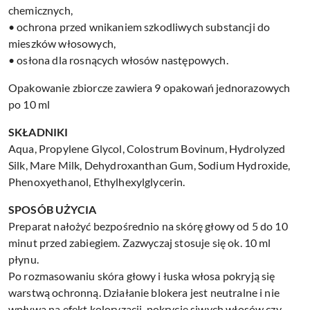
chemicznych,
• ochrona przed wnikaniem szkodliwych substancji do
mieszków włosowych,
• osłona dla rosnących włosów następowych.
Opakowanie zbiorcze zawiera 9 opakowań jednorazowych
po 10 ml
SKŁADNIKI
Aqua, Propylene Glycol, Colostrum Bovinum, Hydrolyzed
Silk, Mare Milk, Dehydroxanthan Gum, Sodium Hydroxide,
Phenoxyethanol, Ethylhexylglycerin.
SPOSÓB UŻYCIA
Preparat nałożyć bezpośrednio na skórę głowy od 5 do 10
minut przed zabiegiem. Zazwyczaj stosuje się ok. 10 ml
płynu.
Po rozmasowaniu skóra głowy i łuska włosa pokryją się
warstwą ochronną. Działanie blokera jest neutralne i nie
wpływa na efekt koloryzacji, pokrycie siwych włosów czy