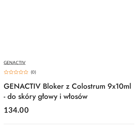
NAZWA
GENACTIV
PRODUCENTA:
(0)
GENACTIV Bloker z Colostrum 9x10ml
- do skóry głowy i włosów
cena:
134.00