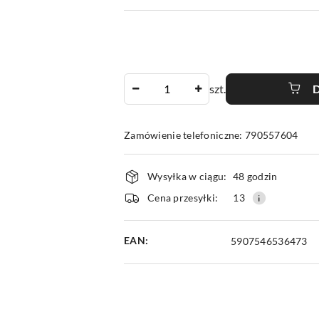
Ilość
szt.
Zamówienie telefoniczne: 790557604
Dostępność
Wysyłka w ciągu:
48 godzin
i
Cena przesyłki:
13
dostawa
EAN:
5907546536473