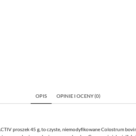
OPIS
OPINIE I OCENY (0)
V proszek 45 g, to czyste, niemodyfikowane Colostrum bovi