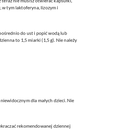
 teraz nie musisz otwierać kapsułki,
 tym laktoferyna, lizozym i
zpośrednio do ust i popić wodą lub
enna to 1,5 miarki (1,5 g). Nie należy
 niewidocznym dla małych dzieci. Nie
zekraczać rekomendowanej dziennej