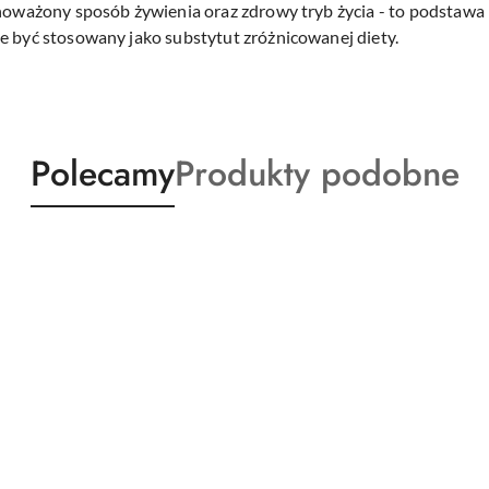
ównoważony sposób żywienia oraz zdrowy tryb życia - to podsta
e być stosowany jako substytut zróżnicowanej diety.
Produkty
Produkty
Polecamy
Produkty podobne
o
o
statusie:
statusie: