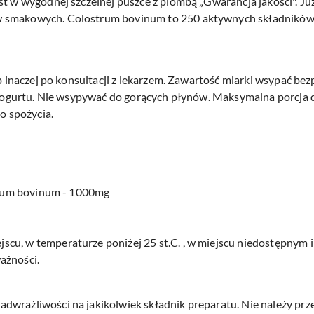
t w wygodnej szczelnej puszce z plombą „Gwarancja jakości". Już
 smakowych. Colostrum bovinum to 250 aktywnych składników, w
ub inaczej po konsultacji z lekarzem. Zawartość miarki wsypać be
 jogurtu. Nie wsypywać do gorących płynów. Maksymalna porcja dzi
do spożycia.
strum bovinum - 1000mg
cu, w temperaturze poniżej 25 st.C. , w miejscu niedostępnym i
ażności.
dwrażliwości na jakikolwiek składnik preparatu. Nie należy pr