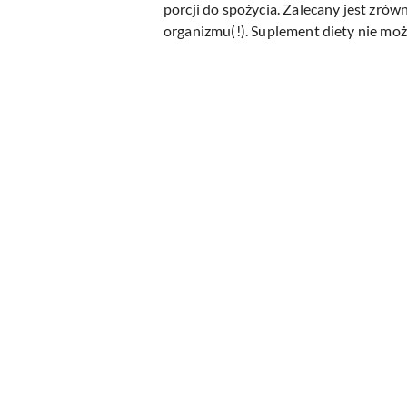
porcji do spożycia. Zalecany jest zr
organizmu(!). Suplement diety nie moż
Pomiń karuzelę produktów