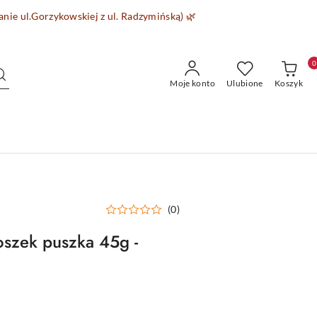
wanie
ul.Gorzykowskiej z ul. Radzymińską)
🌿
0
Moje konto
Ulubione
Koszyk
(0)
szek puszka 45g -