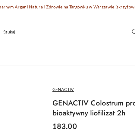
onarnym Argani Natura i Zdrowie na Targówku w Warszawie (skrzyżo
NAZWA
GENACTIV
PRODUCENTA:
GENACTIV Colostrum pro
bioaktywny liofilizat 2h
cena:
183.00