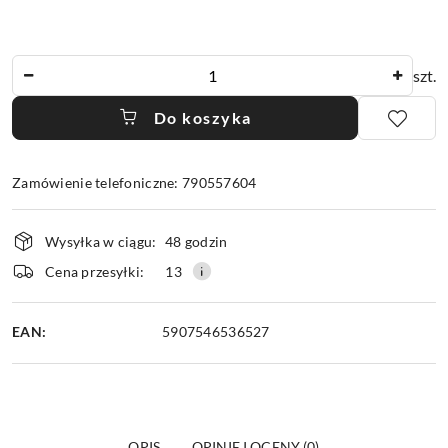
Ilość
szt.
Do koszyka
Zamówienie telefoniczne: 790557604
Dostępność
Wysyłka w ciągu:
48 godzin
i
dostawa
Cena przesyłki:
13
EAN:
5907546536527
OPIS
OPINIE I OCENY (0)