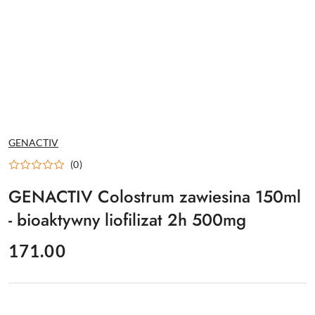
NAZWA
GENACTIV
PRODUCENTA:
(0)
GENACTIV Colostrum zawiesina 150ml
- bioaktywny liofilizat 2h 500mg
cena:
171.00