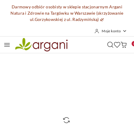
Przejdź do treści głównej
Przejdź do wyszukiwarki
Przejdź do moje konto
Przejdź do menu głównego
Przejdź do opisu produktu
Przejdź do stopki
Darmowy odbiór osobisty w sklepie stacjonarnym Argani
Natura i Zdrowie na Targówku w Warszawie (skrzyżowanie
ul.Gorzykowskiej z ul. Radzymińską)
🌿
Moje konto