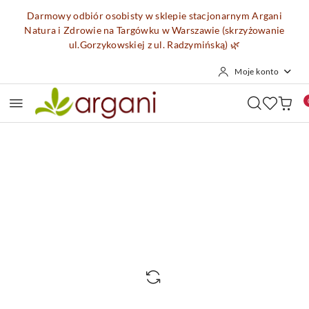
Przejdź do treści głównej
Przejdź do wyszukiwarki
Przejdź do moje konto
Przejdź do menu głównego
Przejdź do opisu produktu
Przejdź do stopki
Darmowy odbiór osobisty w sklepie stacjonarnym Argani
Natura i Zdrowie na Targówku w Warszawie (skrzyżowanie
ul.Gorzykowskiej z ul. Radzymińską)
🌿
Moje konto