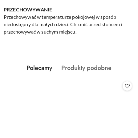
PRZECHOWYWANIE
Przechowywać w temperaturze pokojowej w sposób
niedostępny dla małych dzieci. Chronić przed słońcem i
przechowywać w suchym miejscu.
Produkty
Produkty
Polecamy
Produkty podobne
Pomiń karuzelę produktów
o
o
statusie:
statusie: