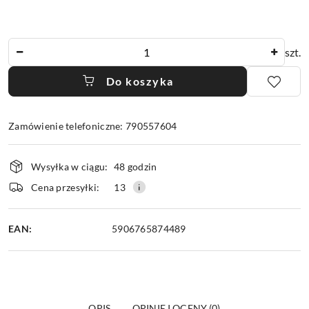
Ilość
szt.
Do koszyka
Zamówienie telefoniczne: 790557604
Dostępność
Wysyłka w ciągu:
48 godzin
i
dostawa
Cena przesyłki:
13
EAN:
5906765874489
OPIS
OPINIE I OCENY (0)