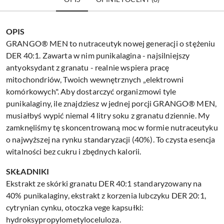
OPIS
GRANGO® MEN to nutraceutyk nowej generacji o stężeniu
DER 40:1. Zawarta w nim punikalagina - najsilniejszy
antyoksydant z granatu - realnie wspiera pracę
mitochondriów, Twoich wewnętrznych „elektrowni
komórkowych". Aby dostarczyć organizmowi tyle
punikalaginy, ile znajdziesz w jednej porcji GRANGO® MEN,
musiałbyś wypić niemal 4 litry soku z granatu dziennie. My
zamknęliśmy tę skoncentrowaną moc w formie nutraceutyku
o najwyższej na rynku standaryzacji (40%). To czysta esencja
witalności bez cukru i zbędnych kalorii.
SKŁADNIKI
Ekstrakt ze skórki granatu DER 40:1 standaryzowany na
40% punikalaginy, ekstrakt z korzenia lubczyku DER 20:1,
cytrynian cynku, otoczka vege kapsułki:
hydroksypropylometyloceluloza.