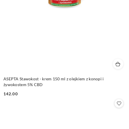
ASEPTA Stawokost - krem 150 ml z olejkiem z konopi i
żywokostem 5% CBD
142.00
Cena: