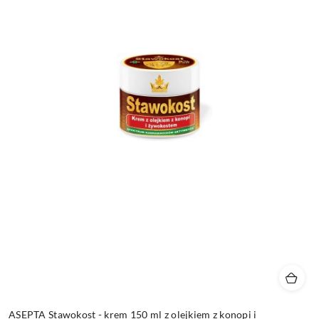
ASEPTA Stawokost - krem 150 ml z olejkiem z konopi i