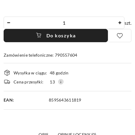
Ilość
szt.
Do koszyka
Zamówienie telefoniczne: 790557604
Dostępność
Wysyłka w ciągu:
48 godzin
i
dostawa
Cena przesyłki:
13
EAN:
8595643611819
OPIS
OPINIE I OCENY (0)