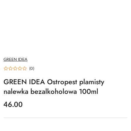
NAZWA
GREEN IDEA
PRODUCENTA:
(0)
GREEN IDEA Ostropest plamisty
nalewka bezalkoholowa 100ml
cena:
46.00