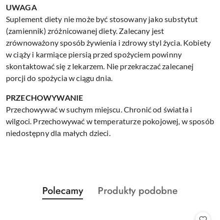
UWAGA
Suplement diety nie może być stosowany jako substytut
(zamiennik) zróżnicowanej diety. Zalecany jest
zrównoważony sposób żywienia i zdrowy styl życia. Kobiety
w ciąży i karmiące piersią przed spożyciem powinny
skontaktować się z lekarzem. Nie przekraczać zalecanej
porcji do spożycia w ciągu dnia.
PRZECHOWYWANIE
Przechowywać w suchym miejscu. Chronić od światła i
wilgoci. Przechowywać w temperaturze pokojowej, w sposób
niedostępny dla małych dzieci.
Produkty
Produkty
Polecamy
Produkty podobne
Pomiń karuzelę produktów
o
o
statusie:
statusie: