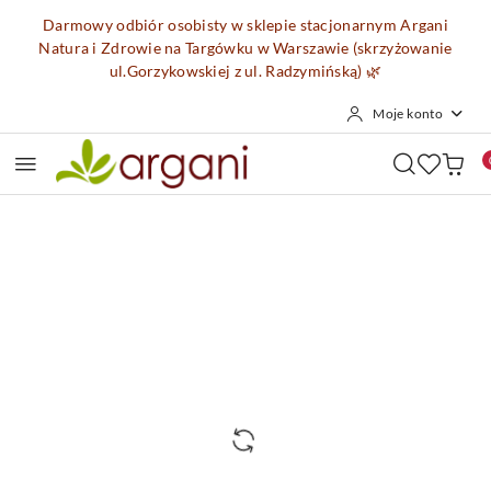
Przejdź do treści głównej
Przejdź do wyszukiwarki
Przejdź do moje konto
Przejdź do menu głównego
Przejdź do opisu produktu
Przejdź do stopki
Darmowy odbiór osobisty w sklepie stacjonarnym Argani
Natura i Zdrowie na Targówku w Warszawie (skrzyżowanie
ul.Gorzykowskiej z ul. Radzymińską)
🌿
Moje konto