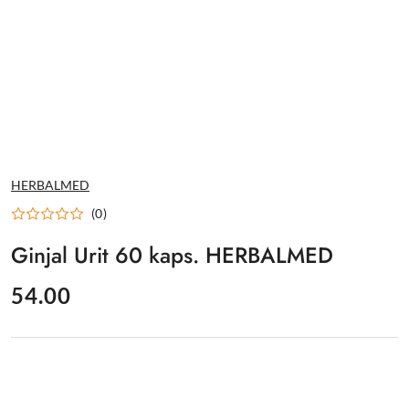
NAZWA
HERBALMED
PRODUCENTA:
(0)
Ginjal Urit 60 kaps. HERBALMED
cena:
54.00