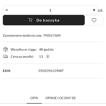
Ilość
szt.
Do koszyka
Zamówienie telefoniczne: 790557604
Dostępność
Wysyłka w ciągu:
48 godzin
i
dostawa
Cena przesyłki:
13
EAN:
5902596139087
OPIS
OPINIE I OCENY (0)