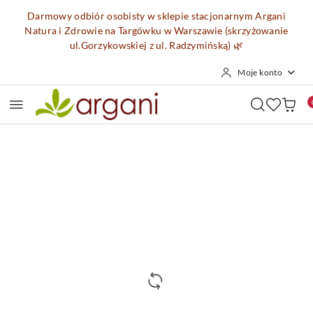
Przejdź do treści głównej
Przejdź do wyszukiwarki
Przejdź do moje konto
Przejdź do menu głównego
Przejdź do opisu produktu
Przejdź do stopki
Darmowy odbiór osobisty w sklepie stacjonarnym Argani
Natura i Zdrowie na Targówku w Warszawie (skrzyżowanie
ul.Gorzykowskiej z ul. Radzymińską)
🌿
Moje konto