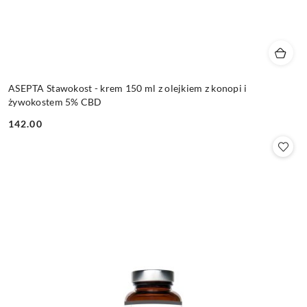
ASEPTA Stawokost - krem 150 ml z olejkiem z konopi i
żywokostem 5% CBD
142.00
Cena: