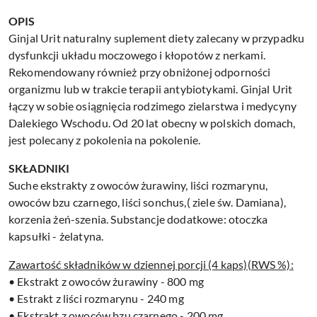
OPIS
Ginjal Urit naturalny suplement diety zalecany w przypadku
dysfunkcji układu moczowego i kłopotów z nerkami.
Rekomendowany również przy obniżonej odporności
organizmu lub w trakcie terapii antybiotykami. Ginjal Urit
łączy w sobie osiągnięcia rodzimego zielarstwa i medycyny
Dalekiego Wschodu. Od 20 lat obecny w polskich domach,
jest polecany z pokolenia na pokolenie.
SKŁADNIKI
Suche ekstrakty z owoców żurawiny, liści rozmarynu,
owoców bzu czarnego, liści sonchus,( ziele św. Damiana),
korzenia żeń-szenia. Substancje dodatkowe: otoczka
kapsułki - żelatyna.
Zawartość składników w dziennej porcji (4 kaps)(RWS %):
• Ekstrakt z owoców żurawiny - 800 mg
• Estrakt z liści rozmarynu - 240 mg
• Ekstrakt z owoców bzu czarnego - 200 mg