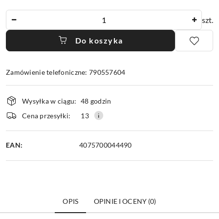
Ilość
szt.
Do koszyka
Zamówienie telefoniczne: 790557604
Dostępność
Wysyłka w ciągu:
48 godzin
i
dostawa
Cena przesyłki:
13
EAN:
4075700044490
OPIS
OPINIE I OCENY (0)