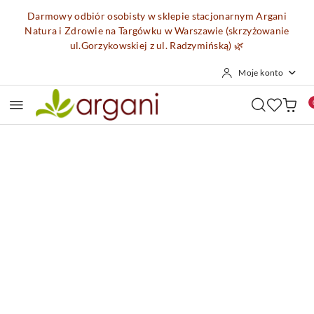
Przejdź do treści głównej
Przejdź do wyszukiwarki
Przejdź do moje konto
Przejdź do menu głównego
Przejdź do opisu produktu
Przejdź do stopki
Darmowy odbiór osobisty w sklepie stacjonarnym Argani
Natura i Zdrowie na Targówku w Warszawie (skrzyżowanie
ul.Gorzykowskiej z ul. Radzymińską)
🌿
Moje konto