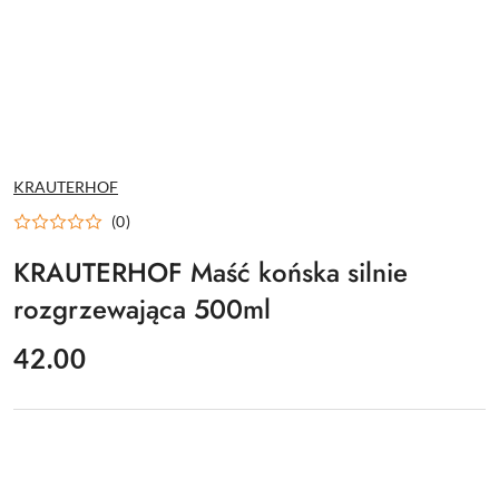
NAZWA
KRAUTERHOF
PRODUCENTA:
(0)
KRAUTERHOF Maść końska silnie
rozgrzewająca 500ml
cena:
42.00