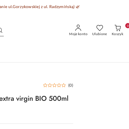
wanie
ul.Gorzykowskiej z ul. Radzymińską)
🌿
0
Moje konto
Ulubione
Koszyk
(0)
xtra virgin BIO 500ml