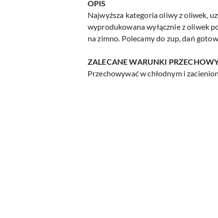
OPIS
Najwyższa kategoria oliwy z oliwek, 
wyprodukowana wyłącznie z oliwek poc
na zimno. Polecamy do zup, dań gotowy
ZALECANE WARUNKI PRZECHOW
Przechowywać w chłodnym i zacienion
Pomiń karuzelę produktów