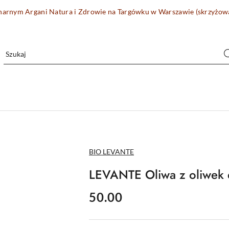
onarnym Argani Natura i Zdrowie na Targówku w Warszawie (skrzyżo
NAZWA
BIO LEVANTE
PRODUCENTA:
LEVANTE Oliwa z oliwek e
cena:
50.00