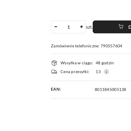
Ilość
szt.
Zamówienie telefoniczne: 790557604
Dostępność
Wysyłka w ciągu:
48 godzin
i
Cena przesyłki:
13
dostawa
EAN:
8011845005138