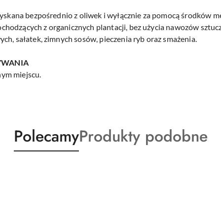
uzyskana bezpośrednio z oliwek i wyłącznie za pomocą środków m
hodzących z organicznych plantacji, bez użycia nawozów sztuczn
ch, sałatek, zimnych sosów, pieczenia ryb oraz smażenia.
YWANIA
ym miejscu.
Produkty
Produkty
Polecamy
Produkty podobne
o
o
statusie:
statusie: