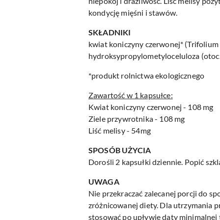
niepokój i drażliwość. Liść melisy po
kondycję mięśni i stawów.
SKŁADNIKI
kwiat koniczyny czerwonej* (Trifolium pr
hydroksypropylometyloceluloza (otocz
*produkt rolnictwa ekologicznego
Zawartość w 1 kapsułce:
Kwiat koniczyny czerwonej - 108 mg
Ziele przywrotnika - 108 mg
Liść melisy - 54mg
SPOSÓB UŻYCIA
Dorośli 2 kapsułki dziennie. Popić szk
UWAGA
Nie przekraczać zalecanej porcji do s
zróżnicowanej diety. Dla utrzymania p
stosować po upływie daty minimalnej 