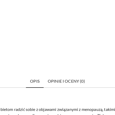
OPIS
OPINIE I OCENY (0)
ietom radzić sobie z objawami związanymi z menopauzą, takimi j