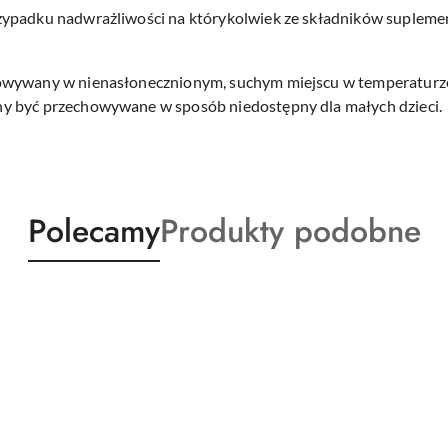
ypadku nadwrażliwości na którykolwiek ze składników suplemen
owywany w nienasłonecznionym, suchym miejscu w temperaturz
y być przechowywane w sposób niedostępny dla małych dzieci.
Produkty
Produkty
Polecamy
Produkty podobne
o
o
statusie:
statusie: