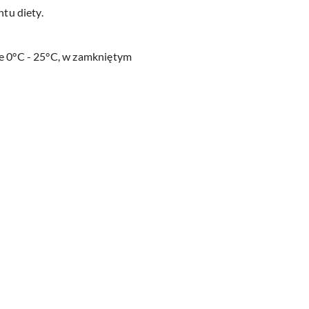
tu diety.
e 0°C - 25°C, w zamkniętym