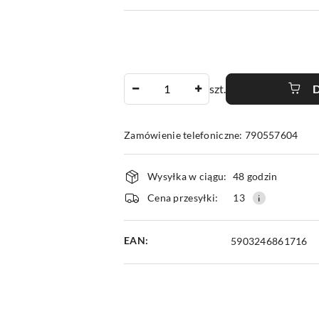
Ilość
szt.
Zamówienie telefoniczne: 790557604
Dostępność
Wysyłka w ciągu:
48 godzin
i
Cena przesyłki:
13
dostawa
EAN:
5903246861716