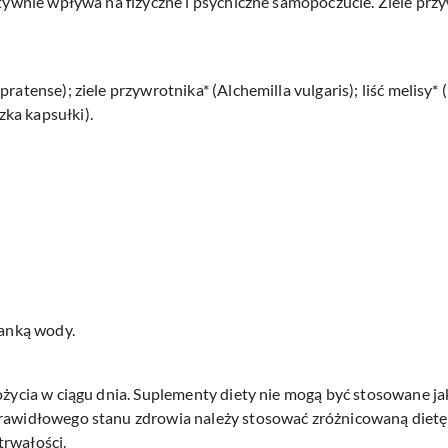
zytywnie wpływa na fizyczne i psychiczne samopoczucie. Ziele p
atense); ziele przywrotnika* (Alchemilla vulgaris); liść melisy* (M
ka kapsułki).
lanką wody.
pożycia w ciągu dnia. Suplementy diety nie mogą być stosowane j
rawidłowego stanu zdrowia należy stosować zróżnicowaną dietę 
trwałości.