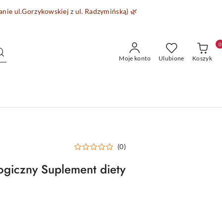
wanie
ul.Gorzykowskiej z ul. Radzymińską)
🌿
0
Moje konto
Ulubione
Koszyk
(0)
giczny Suplement diety