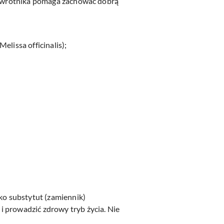
rzywrotnika pomaga zachować dobrą
elissa officinalis);
ako substytut (zamiennik)
i prowadzić zdrowy tryb życia. Nie