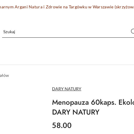
onarnym Argani Natura i Zdrowie na Targówku w Warszawie (skrzyżo
rałów
NAZWA
DARY NATURY
PRODUCENTA:
Menopauza 60kaps. Ekolo
DARY NATURY
cena:
58.00