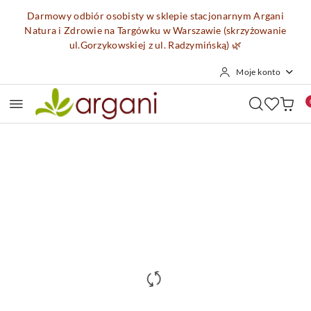
Przejdź do treści głównej
Przejdź do wyszukiwarki
Przejdź do moje konto
Przejdź do menu głównego
Przejdź do opisu produktu
Przejdź do stopki
Darmowy odbiór osobisty w sklepie stacjonarnym Argani
Natura i Zdrowie na Targówku w Warszawie (skrzyżowanie
ul.Gorzykowskiej z ul. Radzymińską)
🌿
Moje konto