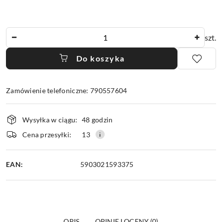
Ilość
szt.
Do koszyka
Zamówienie telefoniczne: 790557604
Dostępność
Wysyłka w ciągu:
48 godzin
i
dostawa
Cena przesyłki:
13
EAN:
5903021593375
OPIS
OPINIE I OCENY (0)