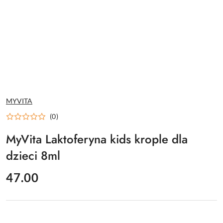
NAZWA
MYVITA
PRODUCENTA:
(0)
MyVita Laktoferyna kids krople dla
dzieci 8ml
cena:
47.00