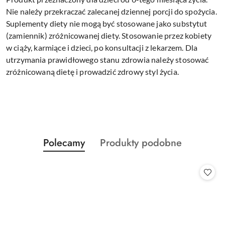
Nie należy przekraczać zalecanej dziennej porcji do spożycia.
Suplementy diety nie mogą być stosowane jako substytut
(zamiennik) zróżnicowanej diety. Stosowanie przez kobiety
w ciąży, karmiące i dzieci, po konsultacji z lekarzem. Dla
utrzymania prawidłowego stanu zdrowia należy stosować
zróżnicowaną dietę i prowadzić zdrowy styl życia.
Produkty
Produkty
Polecamy
Produkty podobne
Pomiń karuzelę produktów
o
o
statusie:
statusie: