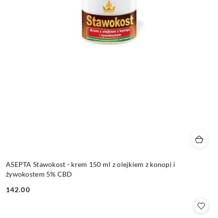
ASEPTA Stawokost - krem 150 ml z olejkiem z konopi i
żywokostem 5% CBD
142.00
Cena: