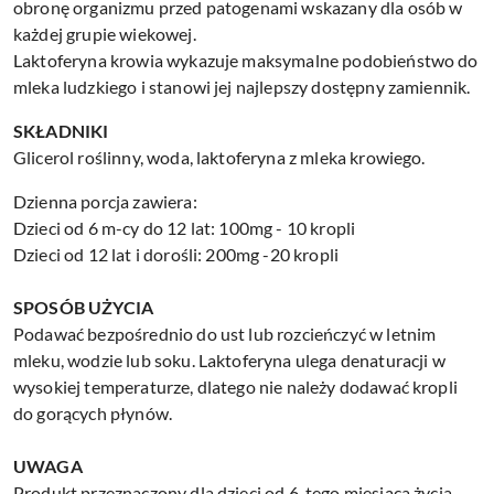
obronę organizmu przed patogenami wskazany dla osób w
każdej grupie wiekowej.
Laktoferyna krowia wykazuje maksymalne podobieństwo do
mleka ludzkiego i stanowi jej najlepszy dostępny zamiennik.
SKŁADNIKI
Glicerol roślinny, woda, laktoferyna z mleka krowiego.
Dzienna porcja zawiera:
Dzieci od 6 m-cy do 12 lat: 100mg - 10 kropli
Dzieci od 12 lat i dorośli: 200mg -20 kropli
SPOSÓB UŻYCIA
Podawać bezpośrednio do ust lub rozcieńczyć w letnim
mleku, wodzie lub soku. Laktoferyna ulega denaturacji w
wysokiej temperaturze, dlatego nie należy dodawać kropli
do gorących płynów.
UWAGA
Produkt przeznaczony dla dzieci od 6-tego miesiąca życia.