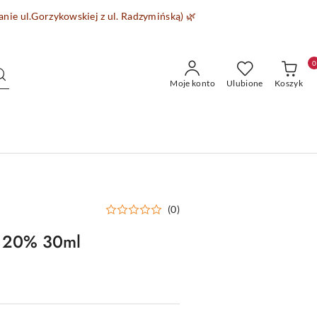
wanie
ul.Gorzykowskiej z ul. Radzymińską)
🌿
0
Moje konto
Ulubione
Koszyk
(0)
a 20% 30ml