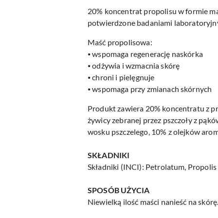
20% koncentrat propolisu w formie ma
potwierdzone badaniami laboratoryjn
Maść propolisowa:
⦁ wspomaga regenerację naskórka
⦁ odżywia i wzmacnia skórę
⦁ chroni i pielęgnuje
⦁ wspomaga przy zmianach skórnych
Produkt zawiera 20% koncentratu z pro
żywicy zebranej przez pszczoły z pąkó
wosku pszczelego, 10% z olejków arom
SKŁADNIKI
Składniki (INCI): Petrolatum, Propolis
SPOSÓB UŻYCIA
Niewielką ilość maści nanieść na skór