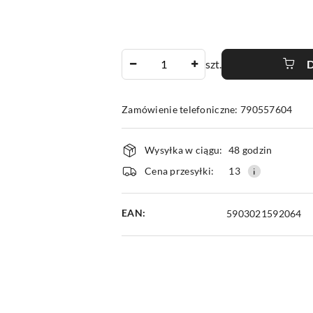
Ilość
szt.
Zamówienie telefoniczne: 790557604
Dostępność
Wysyłka w ciągu:
48 godzin
i
Cena przesyłki:
13
dostawa
EAN:
5903021592064