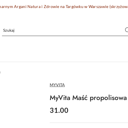
onarnym Argani Natura i Zdrowie na Targówku w Warszawie (skrzyżo
u
NAZWA
MYVITA
PRODUCENTA:
MyVita Maść propolisow
cena:
31.00