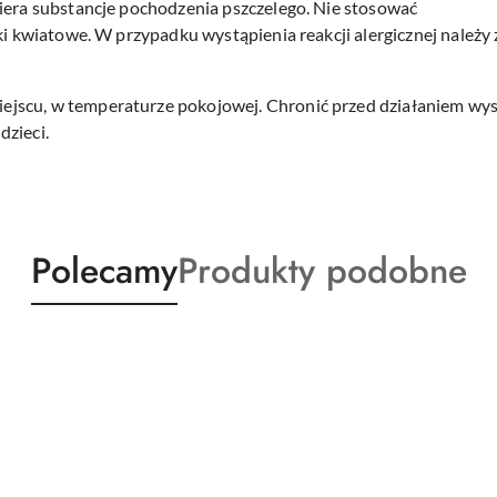
iera substancje pochodzenia pszczelego. Nie stosować
ki kwiatowe. W przypadku wystąpienia reakcji alergicznej należy 
jscu, w temperaturze pokojowej. Chronić przed działaniem wyso
dzieci.
Produkty
Produkty
Polecamy
Produkty podobne
o
o
statusie:
statusie: