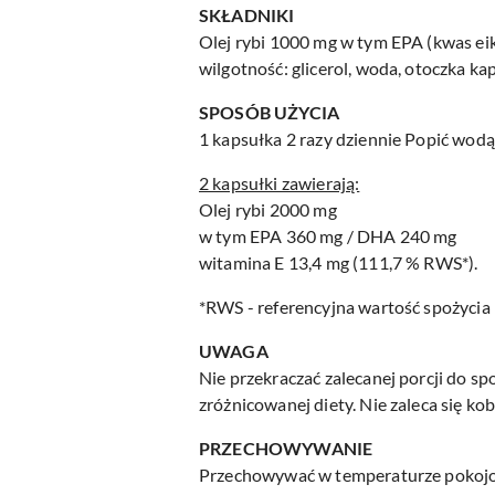
SKŁADNIKI
Olej rybi 1000 mg w tym EPA (kwas e
wilgotność: glicerol, woda, otoczka ka
SPOSÓB UŻYCIA
1 kapsułka 2 razy dziennie Popić wodą
2 kapsułki zawierają:
Olej rybi 2000 mg
w tym EPA 360 mg / DHA 240 mg
witamina E 13,4 mg (111,7 % RWS*).
*RWS - referencyjna wartość spożycia
UWAGA
Nie przekraczać zalecanej porcji do s
zróżnicowanej diety. Nie zaleca się ko
PRZECHOWYWANIE
Przechowywać w temperaturze pokojow