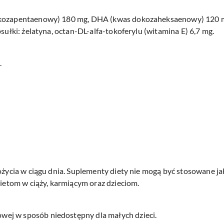
ikozapentaenowy) 180 mg, DHA (kwas dokozaheksaenowy) 120 m
psułki: żelatyna, octan-DL-alfa-tokoferylu (witamina E) 6,7 mg.
.
pożycia w ciągu dnia. Suplementy diety nie mogą być stosowane j
bietom w ciąży, karmiącym oraz dzieciom.
ej w sposób niedostępny dla małych dzieci.