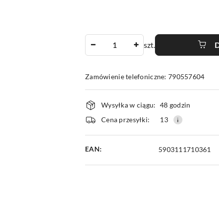
Ilość
szt.
Zamówienie telefoniczne: 790557604
Dostępność
Wysyłka w ciągu:
48 godzin
i
Cena przesyłki:
13
dostawa
EAN:
5903111710361