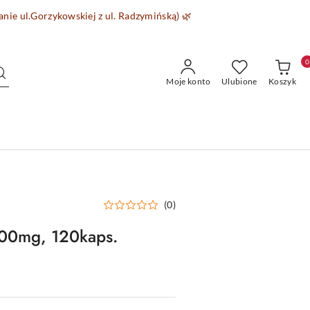
wanie
ul.Gorzykowskiej z ul. Radzymińską)
🌿
0
Moje konto
Ulubione
Koszyk
(0)
000mg, 120kaps.