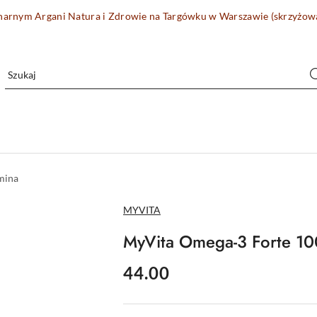
onarnym Argani Natura i Zdrowie na Targówku w Warszawie (skrzyżo
mina
NAZWA
MYVITA
PRODUCENTA:
MyVita Omega-3 Forte 1
cena:
44.00