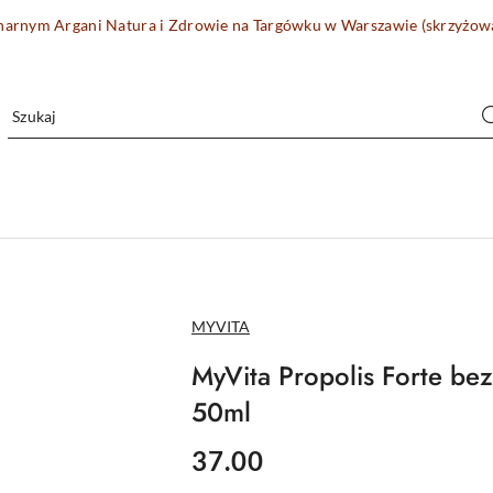
onarnym Argani Natura i Zdrowie na Targówku w Warszawie (skrzyżo
NAZWA
MYVITA
PRODUCENTA:
MyVita Propolis Forte be
50ml
cena:
37.00