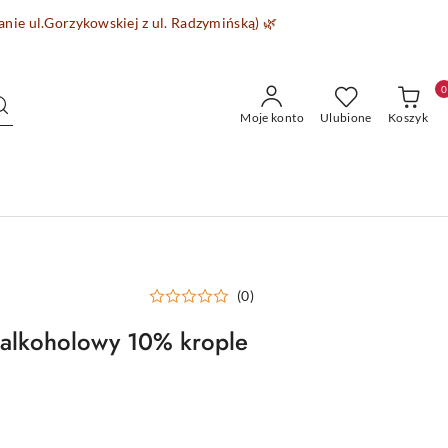
wanie
ul.Gorzykowskiej z ul. Radzymińską)
🌿
0
Moje konto
Ulubione
Koszyk
(0)
zalkoholowy 10% krople