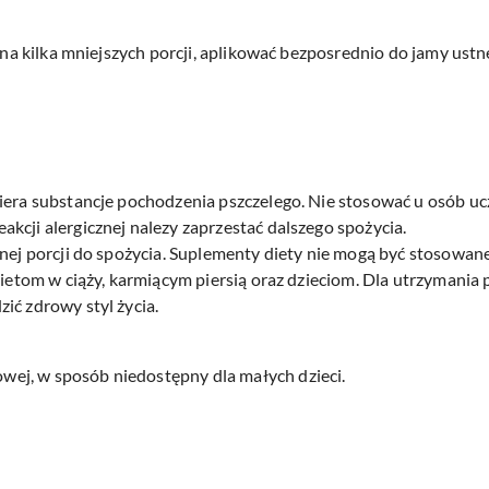
e na kilka mniejszych porcji, aplikować bezposrednio do jamy ustn
iera substancje pochodzenia pszczelego. Nie stosować u osób ucz
kcji alergicznej nalezy zaprzestać dalszego spożycia.
nnej porcji do spożycia. Suplementy diety nie mogą być stosowan
obietom w ciąży, karmiącym piersią oraz dzieciom. Dla utrzymani
ić zdrowy styl życia.
ej, w sposób niedostępny dla małych dzieci.