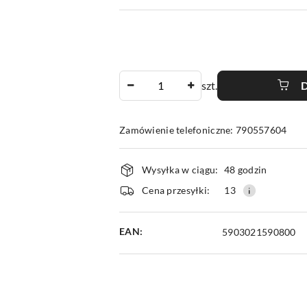
Ilość
szt.
Zamówienie telefoniczne: 790557604
Dostępność
Wysyłka w ciągu:
48 godzin
i
Cena przesyłki:
13
dostawa
EAN:
5903021590800