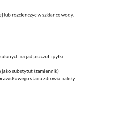
ej lub rozcienczyc w szklance wody.
ulonych na jad pszczół i pyłki
e jako substytut (zamiennik)
a prawidłowego stanu zdrowia należy