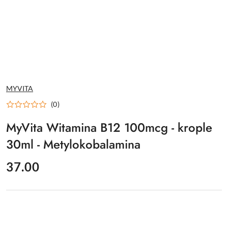
NAZWA
MYVITA
PRODUCENTA:
(0)
MyVita Witamina B12 100mcg - krople
30ml - Metylokobalamina
cena:
37.00