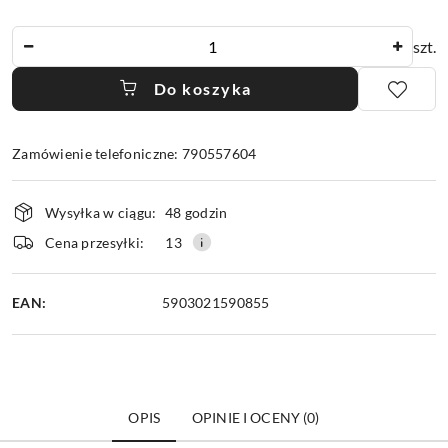
Ilość
szt.
Do koszyka
Zamówienie telefoniczne: 790557604
Dostępność
Wysyłka w ciągu:
48 godzin
i
dostawa
Cena przesyłki:
13
EAN:
5903021590855
OPIS
OPINIE I OCENY (0)