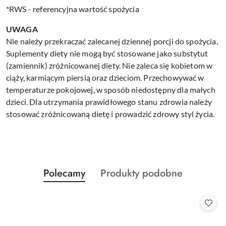
*RWS - referencyjna wartość spożycia
UWAGA
Nie należy przekraczać zalecanej dziennej porcji do spożycia.
Suplementy diety nie mogą być stosowane jako substytut
(zamiennik) zróżnicowanej diety. Nie zaleca się kobietom w
ciąży, karmiącym piersią oraz dzieciom. Przechowywać w
temperaturze pokojowej, w sposób niedostępny dla małych
dzieci. Dla utrzymania prawidłowego stanu zdrowia należy
stosować zróżnicowaną dietę i prowadzić zdrowy styl życia.
Produkty
Produkty
Polecamy
Produkty podobne
Pomiń karuzelę produktów
o
o
statusie:
statusie: