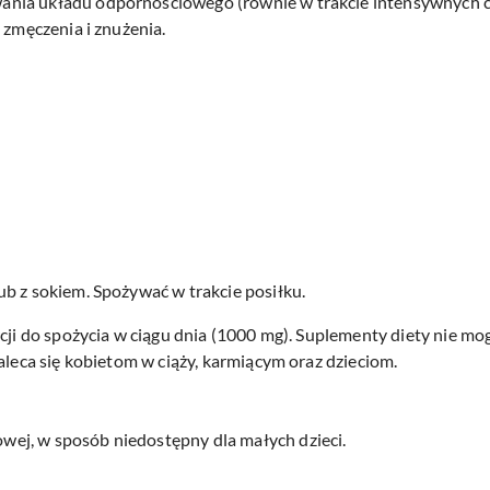
ia układu odpornościowego (równie w trakcie intensywnych ćwi
 zmęczenia i znużenia.
b z sokiem. Spożywać w trakcie posiłku.
rcji do spożycia w ciągu dnia (1000 mg). Suplementy diety nie m
aleca się kobietom w ciąży, karmiącym oraz dzieciom.
ej, w sposób niedostępny dla małych dzieci.