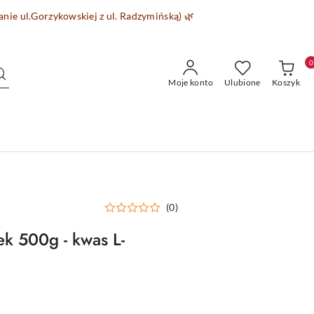
wanie
ul.Gorzykowskiej z ul. Radzymińską)
🌿
0
Moje konto
Ulubione
Koszyk
(0)
k 500g - kwas L-