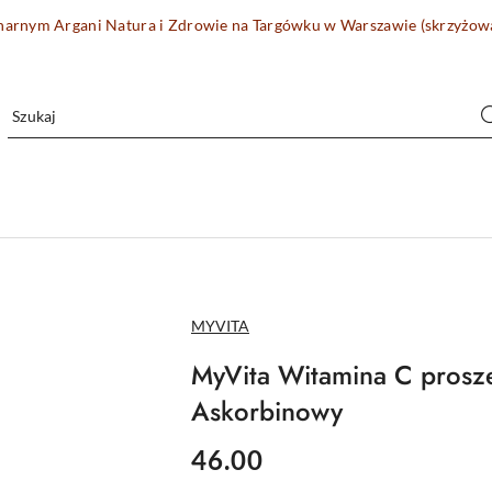
onarnym Argani Natura i Zdrowie na Targówku w Warszawie (skrzyżo
NAZWA
MYVITA
PRODUCENTA:
MyVita Witamina C prosze
Askorbinowy
cena:
46.00