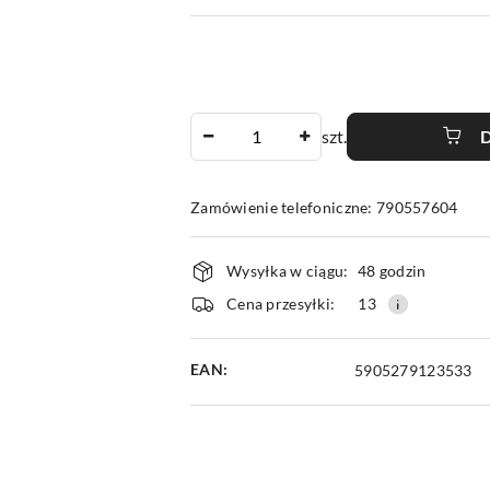
Ilość
szt.
Zamówienie telefoniczne: 790557604
Dostępność
Wysyłka w ciągu:
48 godzin
i
Cena przesyłki:
13
dostawa
EAN:
5905279123533