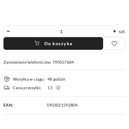
Ilość
szt.
Do koszyka
Zamówienie telefoniczne: 790557604
Dostępność
Wysyłka w ciągu:
48 godzin
i
dostawa
Cena przesyłki:
13
EAN:
5903021592804