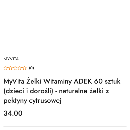
NAZWA
MYVITA
PRODUCENTA:
(0)
MyVita Żelki Witaminy ADEK 60 sztuk
(dzieci i dorośli) - naturalne żelki z
pektyny cytrusowej
cena:
34.00