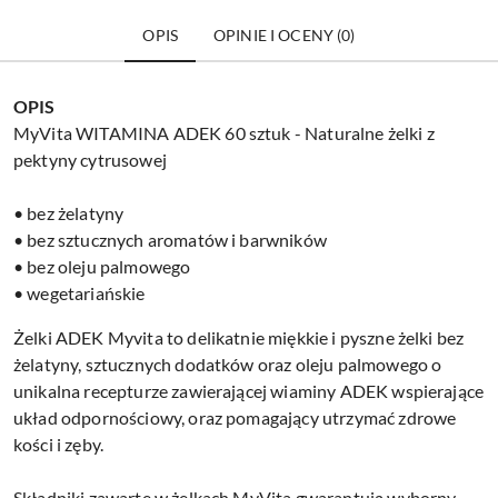
OPIS
OPINIE I OCENY (0)
OPIS
MyVita WITAMINA ADEK 60 sztuk - Naturalne żelki z
pektyny cytrusowej
• bez żelatyny
• bez sztucznych aromatów i barwników
• bez oleju palmowego
• wegetariańskie
Żelki ADEK Myvita to delikatnie miękkie i pyszne żelki bez
żelatyny, sztucznych dodatków oraz oleju palmowego o
unikalna recepturze zawierającej wiaminy ADEK wspierające
układ odpornościowy, oraz pomagający utrzymać zdrowe
kości i zęby.
Składniki zawarte w żelkach MyVita gwarantują wyborny