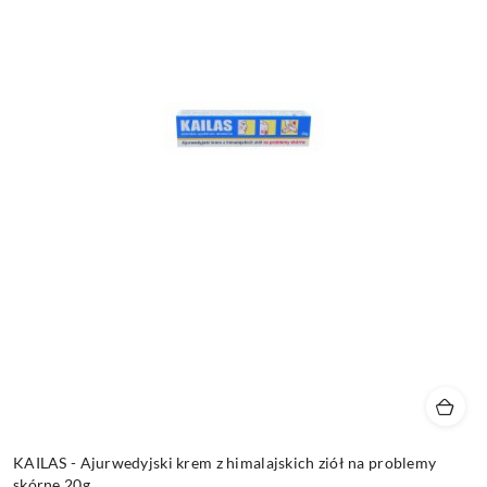
KAILAS - Ajurwedyjski krem z himalajskich ziół na problemy
skórne 20g