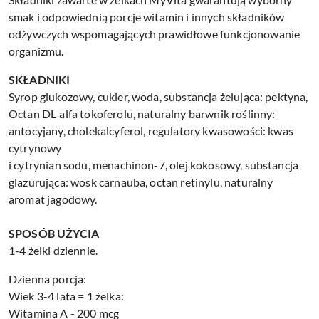
smak i odpowiednią porcje witamin i innych składników
odżywczych wspomagających prawidłowe funkcjonowanie
organizmu.
SKŁADNIKI
Syrop glukozowy, cukier, woda, substancja żelująca: pektyna,
Octan DL-alfa tokoferolu, naturalny barwnik roślinny:
antocyjany, cholekalcyferol, regulatory kwasowości: kwas
cytrynowy
i cytrynian sodu, menachinon-7, olej kokosowy, substancja
glazurująca: wosk carnauba, octan retinylu, naturalny
aromat jagodowy.
SPOSÓB UŻYCIA
1-4 żelki dziennie.
Dzienna porcja:
Wiek 3-4 lata = 1 żelka:
Witamina A - 200 mcg