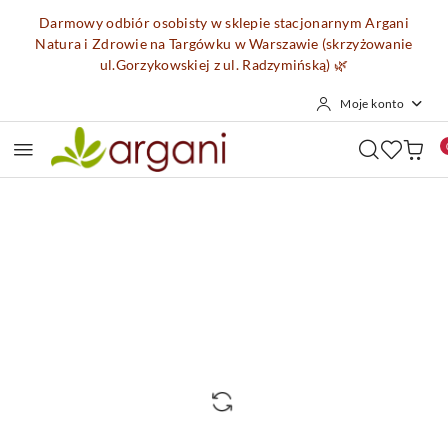
Przejdź do treści głównej
Przejdź do wyszukiwarki
Przejdź do moje konto
Przejdź do menu głównego
Przejdź do opisu produktu
Przejdź do stopki
Darmowy odbiór osobisty w sklepie stacjonarnym Argani
Natura i Zdrowie na Targówku w Warszawie (skrzyżowanie
ul.Gorzykowskiej z ul. Radzymińską)
🌿
Moje konto