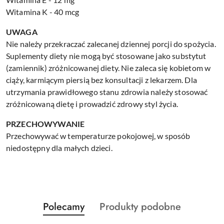
Witamina K - 40 mcg
UWAGA
Nie należy przekraczać zalecanej dziennej porcji do spożycia.
Suplementy diety nie mogą być stosowane jako substytut
(zamiennik) zróżnicowanej diety. Nie zaleca się kobietom w
ciąży, karmiącym piersią bez konsultacji z lekarzem. Dla
utrzymania prawidłowego stanu zdrowia należy stosować
zróżnicowaną dietę i prowadzić zdrowy styl życia.
PRZECHOWYWANIE
Przechowywać w temperaturze pokojowej, w sposób
niedostępny dla małych dzieci.
Produkty
Produkty
Polecamy
Produkty podobne
Pomiń karuzelę produktów
o
o