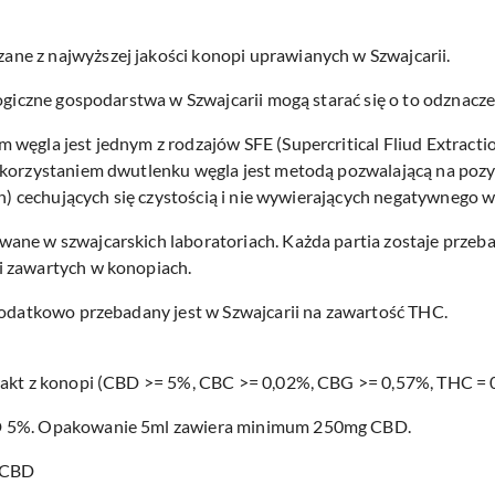
e z najwyższej jakości konopi uprawianych w Szwajcarii.
logiczne gospodarstwa w Szwajcarii mogą starać się o to odznacze
ęgla jest jednym z rodzajów SFE (Supercritical Fliud Extraction)
ykorzystaniem dwutlenku węgla jest metodą pozwalającą na poz
ych) cechujących się czystością i nie wywierających negatywnego
ane w szwajcarskich laboratoriach. Każda partia zostaje przeb
i zawartych w konopiach.
dodatkowo przebadany jest w Szwajcarii na zawartość THC.
rakt z konopi (CBD >= 5%, CBC >= 0,02%, CBG >= 0,57%, THC = 
BD 5%. Opakowanie 5ml zawiera minimum 250mg CBD.
 CBD