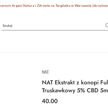
onarnym Argani Natura i Zdrowie na Targówku w Warszawie (skrzyżo
NAZWA
NAT
PRODUCENTA:
NAT Ekstrakt z konopi Fu
Truskawkowy 5% CBD 5m
cena:
40.00