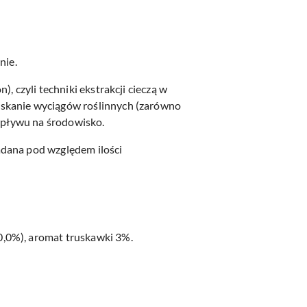
nie.
, czyli techniki ekstrakcji cieczą w
yskanie wyciągów roślinnych (zarówno
 wpływu na środowisko.
adana pod względem ilości
0,0%), aromat truskawki 3%.