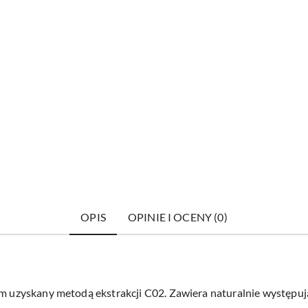
OPIS
OPINIE I OCENY (0)
rum uzyskany metodą ekstrakcji C02. Zawiera naturalnie występ