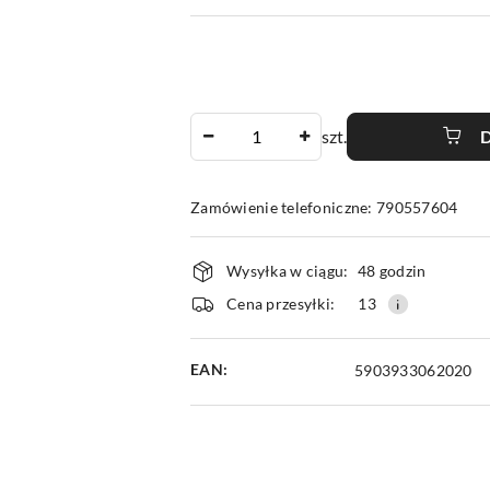
Ilość
szt.
Zamówienie telefoniczne: 790557604
Dostępność
Wysyłka w ciągu:
48 godzin
i
Cena przesyłki:
13
dostawa
EAN:
5903933062020