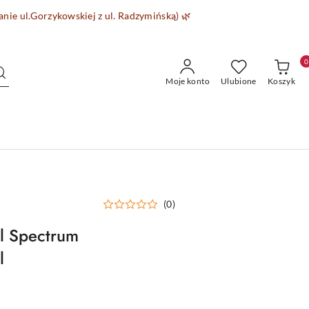
wanie
ul.Gorzykowskiej z ul. Radzymińską)
🌿
0
Moje konto
Ulubione
Koszyk
(0)
ll Spectrum
l