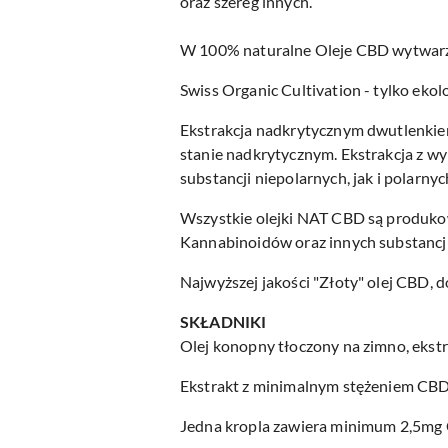
oraz szereg innych.
W 100% naturalne Oleje CBD wytwarzan
Swiss Organic Cultivation - tylko eko
Ekstrakcja nadkrytycznym dwutlenkiem w
stanie nadkrytycznym. Ekstrakcja z w
substancji niepolarnych, jak i polarn
Wszystkie olejki NAT CBD są produkow
Kannabinoidów oraz innych substancj
Najwyższej jakości "Złoty" olej CBD, 
SKŁADNIKI
Olej konopny tłoczony na zimno, ekst
Ekstrakt z minimalnym stężeniem C
Jedna kropla zawiera minimum 2,5mg