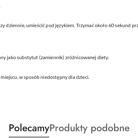
.
zy dziennie, umieścić pod językiem. Trzymać około 60 sekund pr
y jako substytut (zamiennik) zróżnicowanej diety.
ejscu, w sposób niedostępny dla dzieci.
Produkty
Produkty
Polecamy
Produkty podobne